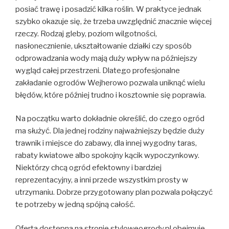
posiać trawę i posadzić kilka roślin. W praktyce jednak
szybko okazuje się, że trzeba uwzględnić znacznie więcej
rzeczy. Rodzaj gleby, poziom wilgotności,
nasłonecznienie, ukształtowanie działki czy sposób
odprowadzania wody mają duży wpływ na późniejszy
wygląd całej przestrzeni. Dlatego profesjonalne
zakładanie ogrodów Wejherowo pozwala uniknąć wielu
błędów, które później trudno i kosztownie się poprawia.
Na początku warto dokładnie określić, do czego ogród
ma służyć. Dla jednej rodziny najważniejszy będzie duży
trawnik i miejsce do zabawy, dla innej wygodny taras,
rabaty kwiatowe albo spokojny kącik wypoczynkowy.
Niektórzy chcą ogród efektowny i bardziej
reprezentacyjny, a inni przede wszystkim prosty w
utrzymaniu. Dobrze przygotowany plan pozwala połączyć
te potrzeby w jedną spójną całość.
Oferta dostępna na stronie styloweogrody.pl obejmuje