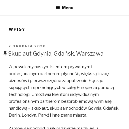
Menu
WPISY
OPUBLIKOWANE
7 GRUDNIA 2020
W
Skup aut Gdynia, Gdańsk, Warszawa
Zapewniamy naszym klientom prywatnym i
profesjonalnym partnerom płynność, większą liczbę
biznesów i pierwszorzędne zaopatrzenie. Łącząc
kupujących i sprzedających w całej Europie za pomocą
technologii Umożliwia klientom indywidualnym i
profesjonalnym partnerom bezproblemową wymianę
handlową – skup aut, skup samochodów Gdynia, Gdańsk,
Berlin, Londyn, Paryż i inne znane miasta.
Zamów samochód, o jakim zawsze marzyłeś, a