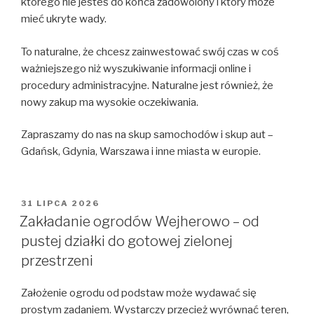
którego nie jesteś do końca zadowolony i który może
mieć ukryte wady.
To naturalne, że chcesz zainwestować swój czas w coś
ważniejszego niż wyszukiwanie informacji online i
procedury administracyjne. Naturalne jest również, że
nowy zakup ma wysokie oczekiwania.
Zapraszamy do nas na skup samochodów i skup aut –
Gdańsk, Gdynia, Warszawa i inne miasta w europie.
OPUBLIKOWANE
31 LIPCA 2026
W
Zakładanie ogrodów Wejherowo – od
pustej działki do gotowej zielonej
przestrzeni
Założenie ogrodu od podstaw może wydawać się
prostym zadaniem. Wystarczy przecież wyrównać teren,