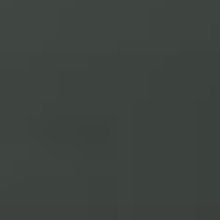
Przeskocz
do
treści