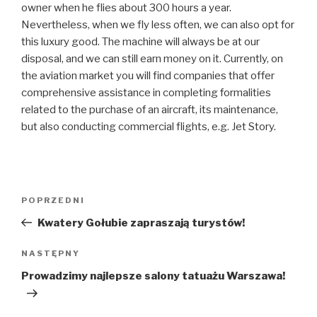
owner when he flies about 300 hours a year.
Nevertheless, when we fly less often, we can also opt for
this luxury good. The machine will always be at our
disposal, and we can still earn money on it. Currently, on
the aviation market you will find companies that offer
comprehensive assistance in completing formalities
related to the purchase of an aircraft, its maintenance,
but also conducting commercial flights, e.g. Jet Story.
Nawigacja
POPRZEDNI
Poprzedni
wpisu
wpis
Kwatery Gołubie zapraszają turystów!
NASTĘPNY
Następny
wpis
Prowadzimy najlepsze salony tatuażu Warszawa!