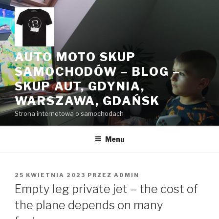
Przeskocz
do
treści
AUTO MOTO SKUP
SAMOCHODÓW – BLOG –
SKUP AUT, GDYNIA,
WARSZAWA, GDAŃSK
Strona internetowa o samochodach
Menu
OPUBLIKOWANE
25 KWIETNIA 2023
PRZEZ
ADMIN
W
Empty leg private jet – the cost of
the plane depends on many