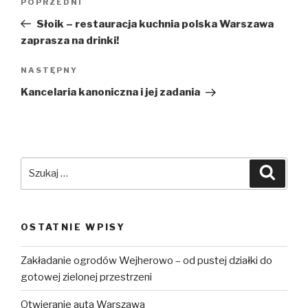
POPRZEDNI
Poprzedni
wpisu
wpis
Słoik – restauracja kuchnia polska Warszawa
zaprasza na drinki!
NASTĘPNY
Następny
wpis
Kancelaria kanoniczna i jej zadania
Szukaj:
Szuka
OSTATNIE WPISY
Zakładanie ogrodów Wejherowo – od pustej działki do
gotowej zielonej przestrzeni
Otwieranie auta Warszawa