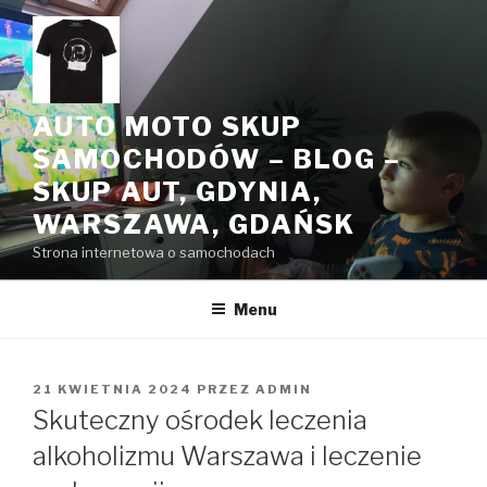
Przeskocz
do
treści
AUTO MOTO SKUP
SAMOCHODÓW – BLOG –
SKUP AUT, GDYNIA,
WARSZAWA, GDAŃSK
Strona internetowa o samochodach
Menu
OPUBLIKOWANE
21 KWIETNIA 2024
PRZEZ
ADMIN
W
Skuteczny ośrodek leczenia
alkoholizmu Warszawa i leczenie