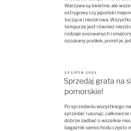
Warzywa są świetne, ale wszelk
ostrygowy czy japoński majone
tucząca i niezdrowa. Wszystk
tempurze jest również niezdro
rodzaje sosowanych i smażony
oszukany posiłek, pomiń je, je
OPUBLIKOWANE
13 LIPCA 2021
W
Sprzedaj grata na 
pomorskie!
Po sprzedaniu wszystkiego na
sprzedać i usunąć, całkowicie
dobrze zadbać o wszelkie nieu
bagażnik samochodu często m