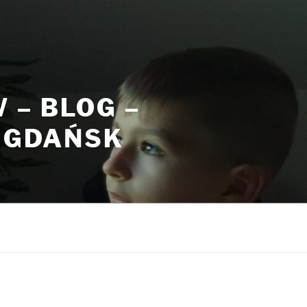
– BLOG –
, GDAŃSK