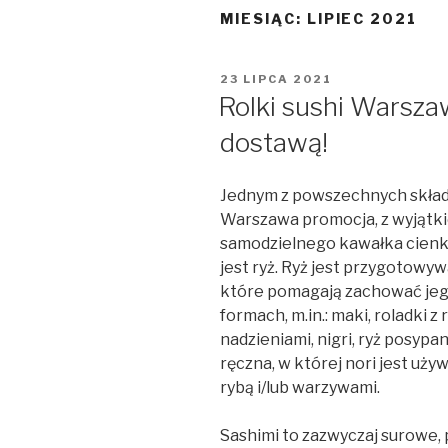
MIESIĄC:
LIPIEC 2021
OPUBLIKOWANE
23 LIPCA 2021
W
Rolki sushi Warsz
dostawą!
Jednym z powszechnych skład
Warszawa promocja, z wyjątkie
samodzielnego kawałka cienko
jest ryż. Ryż jest przygotowy
które pomagają zachować jego
formach, m.in.: maki, roladki 
nadzieniami, nigri, ryż posypa
ręczna, w której nori jest uż
rybą i/lub warzywami.
Sashimi to zazwyczaj surowe, 