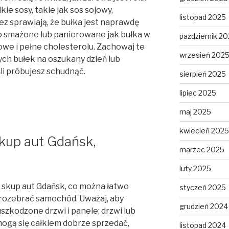
ie sosy, takie jak sos sojowy,
listopad 2025
z sprawiają, że bułka jest naprawdę
o smażone lub panierowane jak bułka w
październik 2
we i pełne cholesterolu. Zachowaj te
wrzesień 202
ch bułek na oszukany dzień lub
śli próbujesz schudnąć.
sierpień 2025
lipiec 2025
maj 2025
kwiecień 2025
skup aut Gdańsk,
marzec 2025
luty 2025
 skup aut Gdańsk, co można łatwo
styczeń 2025
 rozebrać samochód. Uważaj, aby
grudzień 2024
szkodzone drzwi i panele; drzwi lub
ogą się całkiem dobrze sprzedać,
listopad 2024