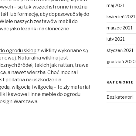
maj 2021
wych – są tak wszechstronne i można
ałt lub formację, aby dopasować się do
kwiecień 2021
. Wiele naszych zestawów mebli do
marzec 2021
ać jako leżanki na słoneczne
luty 2021
styczeń 2021
do ogrodu sklep
z wikliny wykonane są
enowej. Naturalna wiklina jest
grudzień 2020
znych źródeł, takich jak rattan, trawa
ca, a nawet wierzba. Choć mocna i
jest podatna na uszkodzenia
KATEGORIE
 wilgocią i wilgocią – to zły materiał
oliki kawowe i inne meble do ogrodu
Bez kategorii
 Design Warszawa.