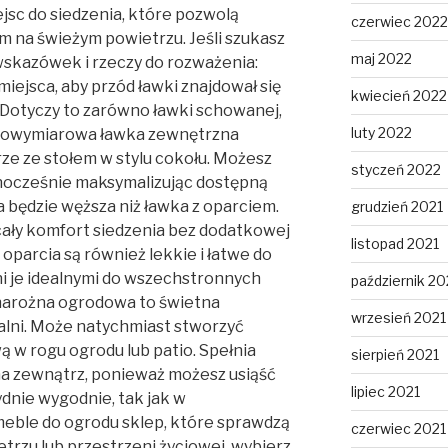
jsc do siedzenia, które pozwolą
czerwiec 2022
em na świeżym powietrzu. Jeśli szukasz
maj 2022
wskazówek i rzeczy do rozważenia:
iejsca, aby przód ławki znajdował się
kwiecień 2022
u. Dotyczy to zarówno ławki schowanej,
luty 2022
Pełnowymiarowa ławka zewnętrzna
ze ze stołem w stylu cokołu. Możesz
styczeń 2022
nocześnie maksymalizując dostępną
 będzie węższa niż ławka z oparciem.
grudzień 2021
cały komfort siedzenia bez dodatkowej
listopad 2021
oparcia są również lekkie i łatwe do
ni je idealnymi do wszechstronnych
październik 20
narożna ogrodowa to świetna
wrzesień 2021
dalni. Może natychmiast stworzyć
 w rogu ogrodu lub patio. Spełnia
sierpień 2021
na zewnątrz, ponieważ możesz usiąść
lipiec 2021
dnie wygodnie, tak jak w
meble do ogrodu sklep, które sprawdzą
czerwiec 2021
etrzu lub przestrzeni życiowej, wybierz