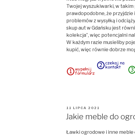
Twojej wyszukiwarki, w takim 
prawdopodobne, że przyjdzie i
problemów z wysyłką i odciąży
skup aut w Gdańsku jest równi
kolekcja”, więc potencjalni n
W każdym razie musieliby poj
kupić, więc równie dobrze mog
OPUBLIKOWANE
11 LIPCA 2021
W
Jakie meble do ogr
Ławki ogrodowe i inne meble 