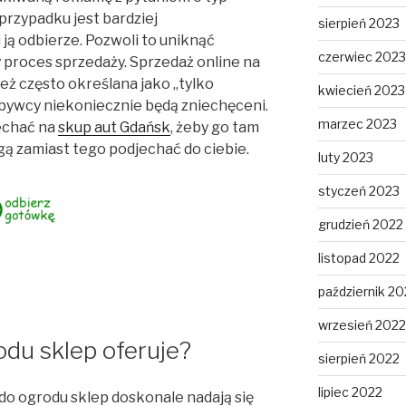
przypadku jest bardziej
sierpień 2023
 ją odbierze. Pozwoli to uniknąć
czerwiec 2023
 proces sprzedaży. Sprzedaż online na
eż często określana jako „tylko
kwiecień 2023
abywcy niekoniecznie będą zniechęceni.
marzec 2023
echać na
skup aut Gdańsk
, żeby go tam
ą zamiast tego podjechać do ciebie.
luty 2023
styczeń 2023
grudzień 2022
listopad 2022
październik 20
wrzesień 2022
odu sklep oferuje?
sierpień 2022
lipiec 2022
do ogrodu sklep doskonale nadają się