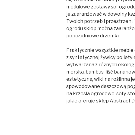
modułowe zestawy sof ogrodo
je zaaranżować w dowolny kszt
Twoich potrzeb i przestrzeni
ogrodu sklep można zaaranżow
popołudniowe drzemki.
Praktycznie wszystkie
meble 
z syntetycznej żywicy polietyl
wytwarzana z różnych ekologic
morska, bambus, liść bananow
estetyczna, wiklina roślinna 
spowodowane deszczową pogodą,
na krzesła ogrodowe, sofy, st
jakie oferuje sklep Abstract