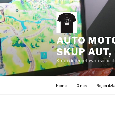
Przeskocz
do
treści
AUTO MOT
SKUP AUT,
Strona internetowa o samoc
Home
O nas
Rejon dzi