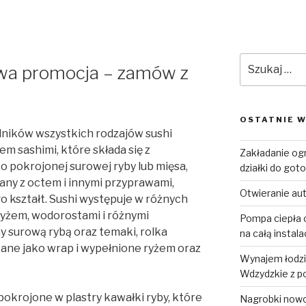
Szukaj:
awa promocja – zamów z
OSTATNIE W
ników wszystkich rodzajów sushi
m sashimi, które składa się z
Zakładanie og
 pokrojonej surowej ryby lub mięsa,
działki do goto
wany z octem i innymi przyprawami,
Otwieranie au
 kształt. Sushi występuje w różnych
z ryżem, wodorostami i różnymi
Pompa ciepła o
ny surową rybą oraz temaki, rolka
na całą instal
ywane jako wrap i wypełnione ryżem oraz
Wynajem łodzi 
Wdzydzkie z p
pokrojone w plastry kawałki ryby, które
Nagrobki now