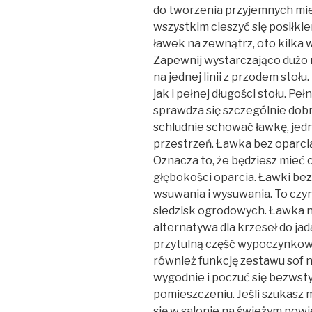
do tworzenia przyjemnych mie
wszystkim cieszyć się posiłki
ławek na zewnątrz, oto kilka 
Zapewnij wystarczająco dużo m
na jednej linii z przodem stoł
jak i pełnej długości stołu. 
sprawdza się szczególnie dobr
schludnie schować ławkę, jed
przestrzeń. Ławka bez oparcia
Oznacza to, że będziesz mieć 
głębokości oparcia. Ławki bez 
wsuwania i wysuwania. To czy
siedzisk ogrodowych. Ławka 
alternatywa dla krzeseł do ja
przytulną część wypoczynkową
również funkcję zestawu sof 
wygodnie i poczuć się bezwsty
pomieszczeniu. Jeśli szukasz 
się w salonie na świeżym powi