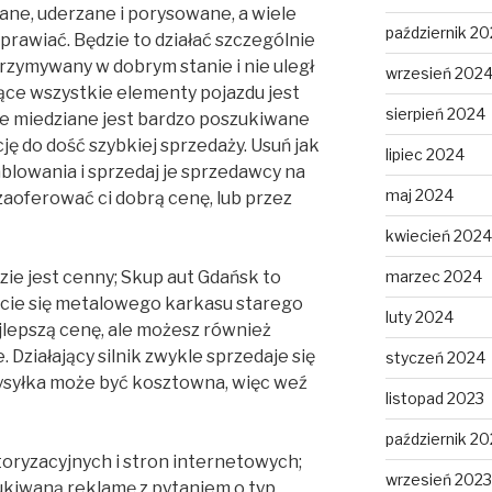
ane, uderzane i porysowane, a wiele
październik 2
aprawiać. Będzie to działać szczególnie
utrzymywany w dobrym stanie i nie uległ
wrzesień 202
ące wszystkie elementy pojazdu jest
sierpień 2024
e miedziane jest bardzo poszukiwane
ję do dość szybkiej sprzedaży. Usuń jak
lipiec 2024
ablowania i sprzedaj je sprzedawcy na
maj 2024
zaoferować ci dobrą cenę, lub przez
kwiecień 2024
marzec 2024
ie jest cenny; Skup aut Gdańsk to
ycie się metalowego karkasu starego
luty 2024
ajlepszą cenę, ale możesz również
Działający silnik zwykle sprzedaje się
styczeń 2024
ysyłka może być kosztowna, więc weź
listopad 2023
październik 20
toryzacyjnych i stron internetowych;
wrzesień 2023
ukiwaną reklamę z pytaniem o typ