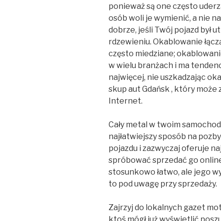
ponieważ są one często uderz
osób woli je wymienić, a nie n
dobrze, jeśli Twój pojazd był 
rdzewieniu. Okablowanie łącz
często miedziane; okablowani
w wielu branżach i ma tendenc
najwięcej, nie uszkadzając ok
skup aut Gdańsk , który może 
Internet.
Cały metal w twoim samochodz
najłatwiejszy sposób na pozb
pojazdu i zazwyczaj oferuje n
spróbować sprzedać go online. 
stosunkowo łatwo, ale jego w
to pod uwagę przy sprzedaży.
Zajrzyj do lokalnych gazet mo
ktoś mógł już wyświetlić posz