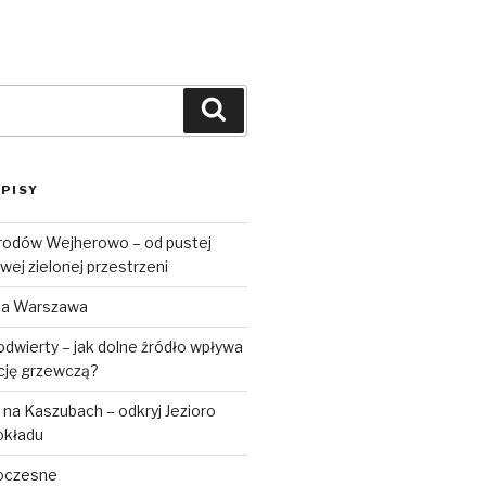
Szukaj
PISY
rodów Wejherowo – od pustej
wej zielonej przestrzeni
ta Warszawa
dwierty – jak dolne źródło wpływa
ację grzewczą?
na Kaszubach – odkryj Jezioro
okładu
oczesne