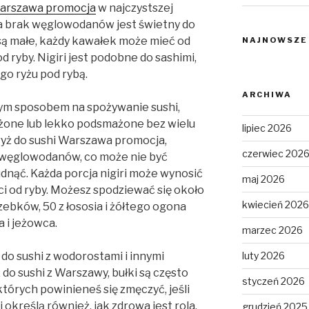
Warszawa promocja
w najczystszej
 a brak węglowodanów jest świetny do
 są małe, każdy kawałek może mieć od
NAJNOWSZE
od ryby. Nigiri jest podobne do sashimi,
go ryżu pod rybą.
ARCHIWA
owym sposobem na spożywanie sushi,
żone lub lekko podsmażone bez wielu
lipiec 2026
yż do sushi Warszawa promocja,
czerwiec 202
 węglowodanów, co może nie być
udnąć. Każda porcja nigiri może wynosić
maj 2026
ci od ryby. Możesz spodziewać się około
kwiecień 2026
zebków, 50 z łososia i żółtego ogona
a i jeżowca.
marzec 2026
ż do sushi z wodorostami i innymi
luty 2026
 do sushi z Warszawy, bułki są często
styczeń 2026
órych powinieneś się zmęczyć, jeśli
określą również, jak zdrowa jest rola.
grudzień 2025