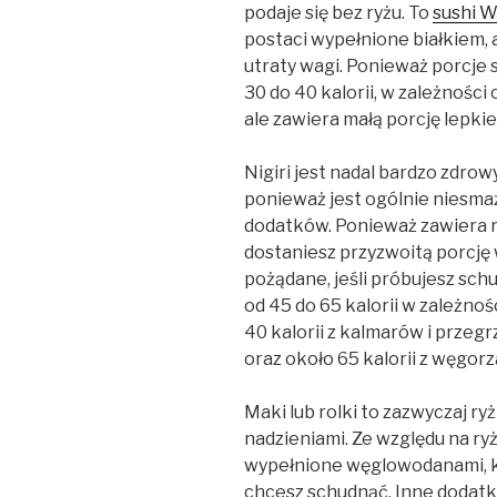
podaje się bez ryżu. To
sushi 
postaci wypełnione białkiem,
utraty wagi. Ponieważ porcje
30 do 40 kalorii, w zależności 
ale zawiera małą porcję lepkie
Nigiri jest nadal bardzo zdr
ponieważ jest ogólnie niesma
dodatków. Ponieważ zawiera r
dostaniesz przyzwoitą porcję
pożądane, jeśli próbujesz sch
od 45 do 65 kalorii w zależnoś
40 kalorii z kalmarów i przegr
oraz około 65 kalorii z węgorz
Maki lub rolki to zazwyczaj ry
nadzieniami. Ze względu na ryż
wypełnione węglowodanami, kt
chcesz schudnąć. Inne dodatki 