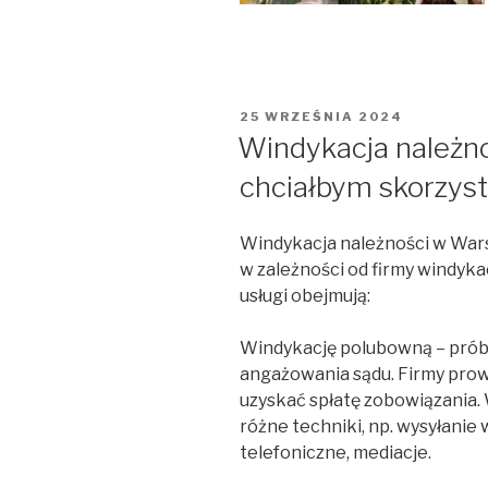
OPUBLIKOWANE
25 WRZEŚNIA 2024
W
Windykacja należn
chciałbym skorzyst
Windykacja należności w Wars
w zależności od firmy windyka
usługi obejmują:
Windykację polubowną – prób
angażowania sądu. Firmy prow
uzyskać spłatę zobowiązania
różne techniki, np. wysyłanie
telefoniczne, mediacje.