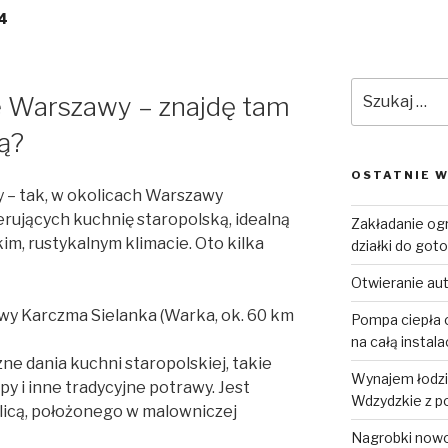
4
Szukaj:
e Warszawy – znajdę tam
ą?
OSTATNIE W
 – tak, w okolicach Warszawy
ferujących kuchnię staropolską, idealną
Zakładanie og
im, rustykalnym klimacie. Oto kilka
działki do goto
Otwieranie au
awy Karczma Sielanka (Warka, ok. 60 km
Pompa ciepła o
na całą instal
ne dania kuchni staropolskiej, takie
Wynajem łodzi 
py i inne tradycyjne potrawy. Jest
Wdzydzkie z p
ilicą, położonego w malowniczej
Nagrobki now