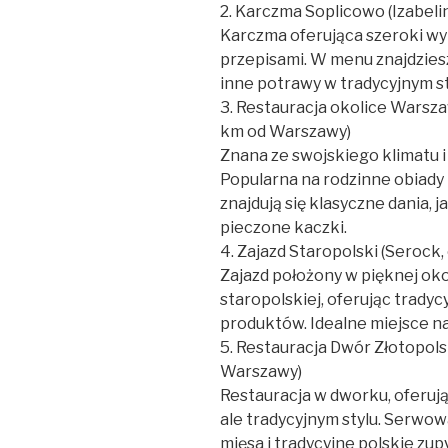
2. Karczma Soplicowo (Izabeli
Karczma oferująca szeroki wy
przepisami. W menu znajdziesz 
inne potrawy w tradycyjnym st
3. Restauracja okolice Warsza
km od Warszawy)
Znana ze swojskiego klimatu 
Popularna na rodzinne obiady 
znajdują się klasyczne dania, j
pieczone kaczki.
4. Zajazd Staropolski (Serock
Zajazd położony w pięknej okol
staropolskiej, oferując trady
produktów. Idealne miejsce na
5. Restauracja Dwór Złotopols
Warszawy)
Restauracja w dworku, oferuj
ale tradycyjnym stylu. Serwow
mięsa i tradycyjne polskie zupy