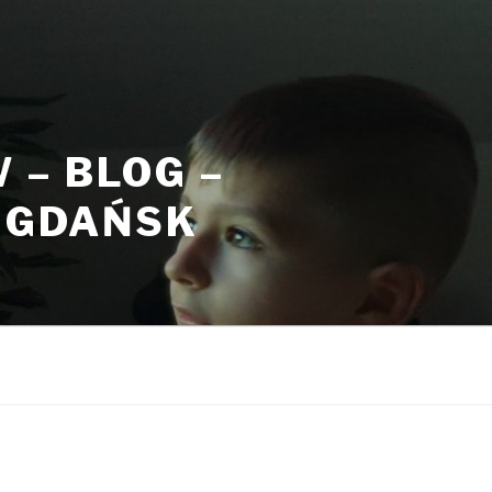
– BLOG –
, GDAŃSK