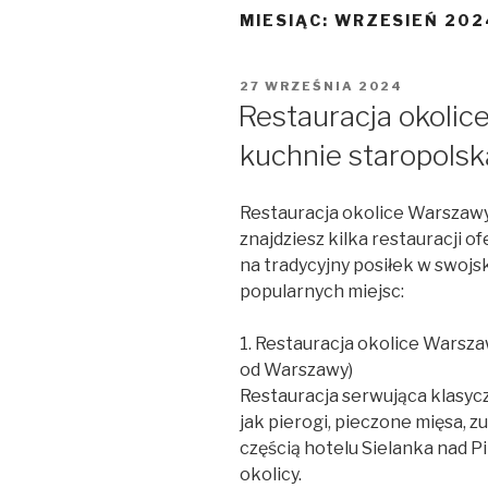
MIESIĄC:
WRZESIEŃ 202
OPUBLIKOWANE
27 WRZEŚNIA 2024
W
Restauracja okolic
kuchnie staropolsk
Restauracja okolice Warszawy
znajdziesz kilka restauracji o
na tradycyjny posiłek w swojsk
popularnych miejsc:
1. Restauracja okolice Warsz
od Warszawy)
Restauracja serwująca klasycz
jak pierogi, pieczone mięsa, zu
częścią hotelu Sielanka nad P
okolicy.