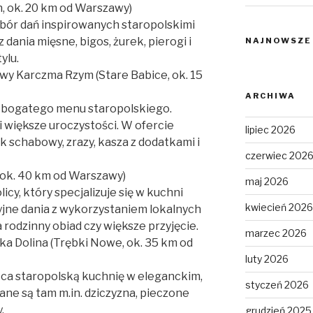
n, ok. 20 km od Warszawy)
bór dań inspirowanych staropolskimi
dania mięsne, bigos, żurek, pierogi i
NAJNOWSZE
ylu.
wy Karczma Rzym (Stare Babice, ok. 15
ARCHIWA
i bogatego menu staropolskiego.
i większe uroczystości. W ofercie
lipiec 2026
ak schabowy, zrazy, kasza z dodatkami i
czerwiec 202
, ok. 40 km od Warszawy)
maj 2026
icy, który specjalizuje się w kuchni
kwiecień 2026
cyjne dania z wykorzystaniem lokalnych
 rodzinny obiad czy większe przyjęcie.
marzec 2026
ka Dolina (Trębki Nowe, ok. 35 km od
luty 2026
ąca staropolską kuchnię w eleganckim,
styczeń 2026
ane są tam m.in. dziczyzna, pieczone
.
grudzień 2025