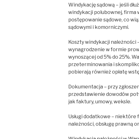
Windykację sądową – jeśli dłu
windykacji polubownej, firma
postępowanie sądowe, co wią
sądowymi i komorniczymi.
Koszty windykacji należności 
wynagrodzenie w formie prowi
wynoszącej od 5% do 25%. War
przeterminowania i skompliko
pobierają również opłatę wst
Dokumentacja – przy zgłoszen
przedstawienie dowodów potwi
jak faktury, umowy, weksle.
Usługi dodatkowe – niektóre f
należności, obsługę prawną o
Windykacja należności w War