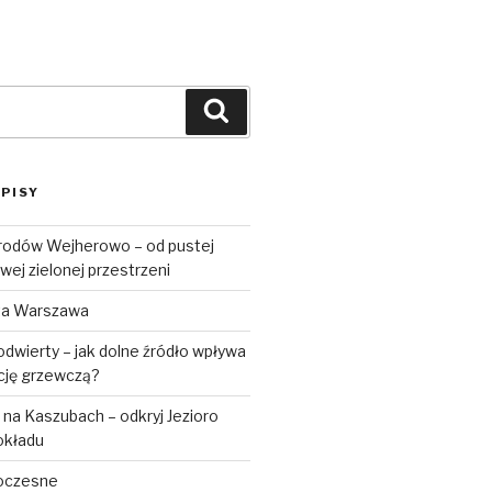
Szukaj
PISY
rodów Wejherowo – od pustej
wej zielonej przestrzeni
ta Warszawa
dwierty – jak dolne źródło wpływa
ację grzewczą?
na Kaszubach – odkryj Jezioro
okładu
oczesne