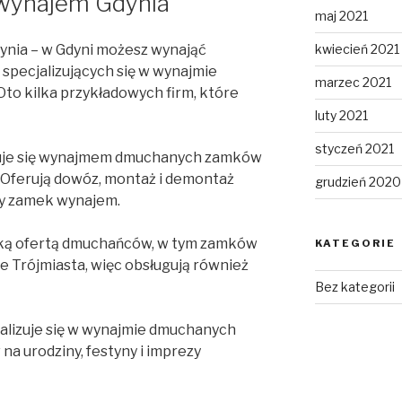
wynajem Gdynia
maj 2021
kwiecień 2021
nia – w Gdyni możesz wynająć
specjalizujących się w wynajmie
marzec 2021
. Oto kilka przykładowych firm, które
luty 2021
styczeń 2021
muje się wynajmem dmuchanych zamków
i. Oferują dowóz, montaż i demontaż
grudzień 2020
ny zamek wynajem.
oką ofertą dmuchańców, w tym zamków
KATEGORIE
ie Trójmiasta, więc obsługują również
Bez kategorii
alizuje się w wynajmie dmuchanych
a urodziny, festyny i imprezy