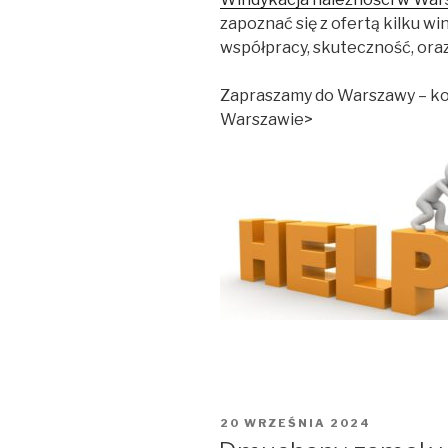
zapoznać się z ofertą kilku w
współpracy, skuteczność, oraz
Zapraszamy do Warszawy – ko
Warszawie>
OPUBLIKOWANE
20 WRZEŚNIA 2024
W