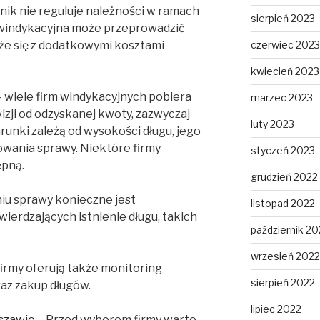
żnik nie reguluje należności w ramach
sierpień 2023
 windykacyjna może przeprowadzić
czerwiec 2023
że się z dodatkowymi kosztami
kwiecień 2023
– wiele firm windykacyjnych pobiera
marzec 2023
zji od odzyskanej kwoty, zazwyczaj
luty 2023
unki zależą od wysokości długu, jego
wania sprawy. Niektóre firmy
styczeń 2023
ępną.
grudzień 2022
iu sprawy konieczne jest
listopad 2022
erdzających istnienie długu, takich
październik 20
wrzesień 2022
irmy oferują także monitoring
sierpień 2022
raz zakup długów.
lipiec 2022
szawie
– Przed wyborem firmy warto