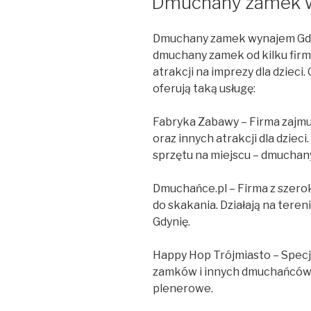
Dmuchany zamek 
Dmuchany zamek wynajem Gdy
dmuchany zamek od kilku firm 
atrakcji na imprezy dla dzieci
oferują taką usługę:
Fabryka Zabawy – Firma zaj
oraz innych atrakcji dla dziec
sprzętu na miejscu – dmucha
Dmuchańce.pl – Firma z szer
do skakania. Działają na teren
Gdynię.
Happy Hop Trójmiasto – Specj
zamków i innych dmuchańców n
plenerowe.