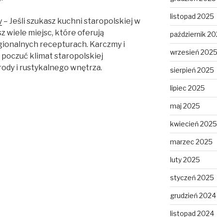
listopad 2025
y
– Jeśli szukasz kuchni staropolskiej w
z wiele miejsc, które oferują
październik 2
gionalnych recepturach. Karczmy i
wrzesień 202
y poczuć klimat staropolskiej
ody i rustykalnego wnętrza.
sierpień 2025
lipiec 2025
maj 2025
kwiecień 2025
marzec 2025
luty 2025
styczeń 2025
grudzień 2024
listopad 2024