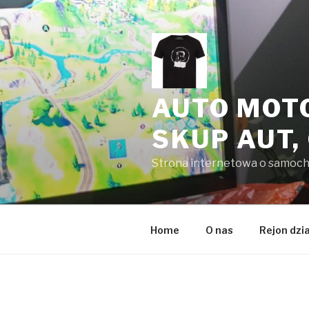
Przeskocz
do
treści
AUTO MOT
SKUP AUT,
Strona internetowa o samoc
Home
O nas
Rejon dzi