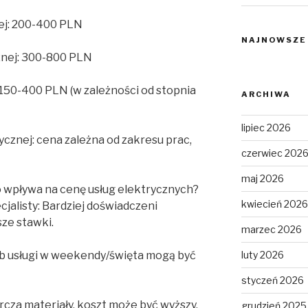
nej: 200-400 PLN
NAJNOWSZE
znej: 300-800 PLN
 150-400 PLN (w zależności od stopnia
ARCHIWA
lipiec 2026
ycznej: cena zależna od zakresu prac,
czerwiec 202
maj 2026
o wpływa na cenę usług elektrycznych?
kwiecień 2026
cjalisty: Bardziej doświadczeni
ze stawki.
marzec 2026
lub usługi w weekendy/święta mogą być
luty 2026
styczeń 2026
arcza materiały, koszt może być wyższy.
grudzień 2025