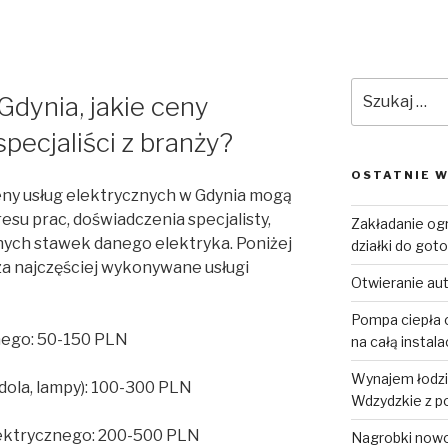
Szukaj:
Gdynia, jakie ceny
specjaliści z branży?
OSTATNIE W
ceny usług elektrycznych w Gdynia mogą
resu prac, doświadczenia specjalisty,
Zakładanie og
lnych stawek danego elektryka. Poniżej
działki do goto
za najczęściej wykonywane usługi
Otwieranie au
Pompa ciepła o
nego: 50-150 PLN
na całą instal
Wynajem łodzi 
dola, lampy): 100-300 PLN
Wdzydzkie z p
ektrycznego: 200-500 PLN
Nagrobki now