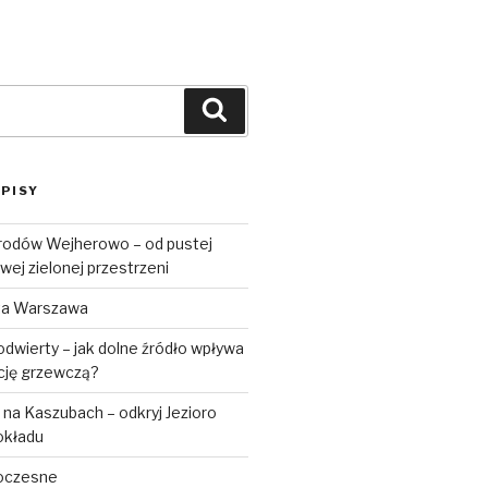
Szukaj
PISY
rodów Wejherowo – od pustej
wej zielonej przestrzeni
ta Warszawa
dwierty – jak dolne źródło wpływa
ację grzewczą?
na Kaszubach – odkryj Jezioro
okładu
oczesne