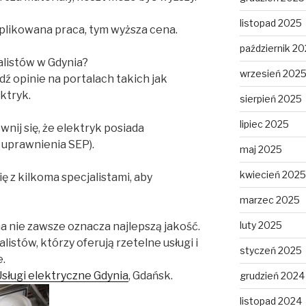
listopad 2025
mplikowana praca, tym wyższa cena.
październik 2
alistów w Gdynia?
wrzesień 202
ź opinie na portalach takich jak
ktryk.
sierpień 2025
lipiec 2025
wnij się, że elektryk posiada
 uprawnienia SEP).
maj 2025
kwiecień 2025
ę z kilkoma specjalistami, aby
marzec 2025
luty 2025
a nie zawsze oznacza najlepszą jakość.
istów, którzy oferują rzetelne usługi i
styczeń 2025
.
sługi elektryczne Gdynia
, Gdańsk.
grudzień 2024
listopad 2024