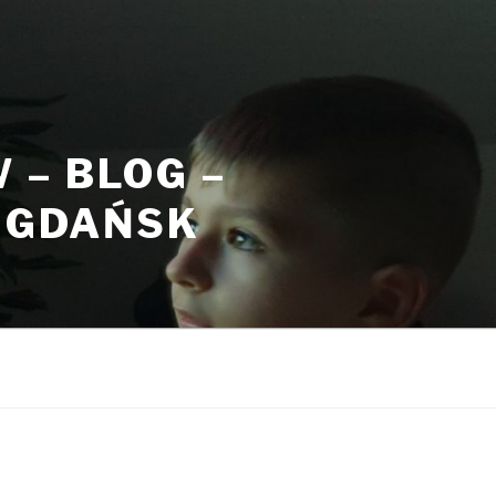
– BLOG –
, GDAŃSK