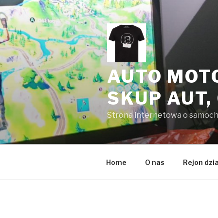
Przeskocz
do
treści
AUTO MOT
SKUP AUT,
Strona internetowa o samoc
Home
O nas
Rejon dzi