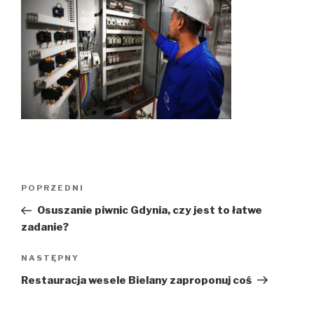
Nawigacja
POPRZEDNI
Poprzedni
wpisu
wpis
Osuszanie piwnic Gdynia, czy jest to łatwe
zadanie?
NASTĘPNY
Następny
wpis
Restauracja wesele Bielany zaproponuj coś