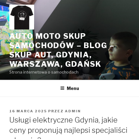
Przeskocz
do
treści
AUTO MOTO SKUP
SAMOCHODÓW – BLOG –
SKUP AUT, GDYNIA,
WARSZAWA, GDAŃSK
Strona internetowa o samochodach
Menu
OPUBLIKOWANE
16 MARCA 2025
PRZEZ
ADMIN
W
Usługi elektryczne Gdynia, jakie
ceny proponują najlepsi specjaliści