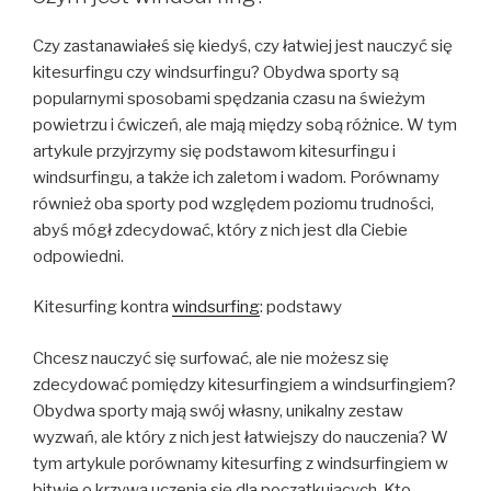
Czy zastanawiałeś się kiedyś, czy łatwiej jest nauczyć się
kitesurfingu czy windsurfingu? Obydwa sporty są
popularnymi sposobami spędzania czasu na świeżym
powietrzu i ćwiczeń, ale mają między sobą różnice. W tym
artykule przyjrzymy się podstawom kitesurfingu i
windsurfingu, a także ich zaletom i wadom. Porównamy
również oba sporty pod względem poziomu trudności,
abyś mógł zdecydować, który z nich jest dla Ciebie
odpowiedni.
Kitesurfing kontra
windsurfing
: podstawy
Chcesz nauczyć się surfować, ale nie możesz się
zdecydować pomiędzy kitesurfingiem a windsurfingiem?
Obydwa sporty mają swój własny, unikalny zestaw
wyzwań, ale który z nich jest łatwiejszy do nauczenia? W
tym artykule porównamy kitesurfing z windsurfingiem w
bitwie o krzywą uczenia się dla początkujących. Kto