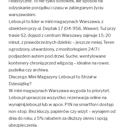
i elastyczne. To nie tylko schowek, ale sposób na
odzyskanie porządku i czasu w zabieganym życiu
warszawskim.
Lebox.pl to lider w mini magazynach Warszawa, z
obiektem przy ul. Deptak 17 (04-956, Wawer). Tuż przy
trasie S2, dojazd z centrum Warszawy zajmuje 15-20
minut, z prawobrzeżnych dzielnic – jeszcze mniej. Teren
ogrodzony, utwardzony, z monitoringiem 24/7 i
podjazdem autem pod drzwi. Suche, wentylowane
kontenery chronią przed wilgocią – idealne na rower,
pudełka czy archiwa.
Dlaczego Mini Magazyny Lebox.pl to Strzał w
Dziesiątkę?
W mini magazynach Warszawa wygoda to priorytet.
Lebox.pl upraszcza wszystko: rezerwacja online na
wynajmij.lebox.pl lub w apce, PIN na smartfon i dostęp
non-stop. Bez kluczy, papierów czy wizyt – wynajem od
dnia do roku, z 5% rabatem za dłuższy okres i opcją
ubezpieczenia.