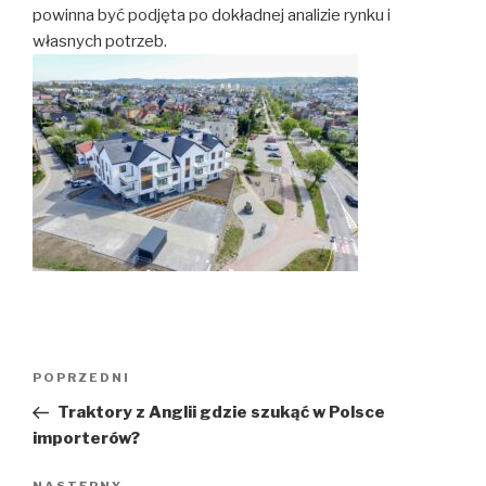
powinna być podjęta po dokładnej analizie rynku i
własnych potrzeb.
Nawigacja
POPRZEDNI
Poprzedni
wpisu
wpis
Traktory z Anglii gdzie szukąć w Polsce
importerów?
NASTĘPNY