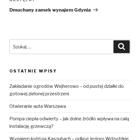
Następny
wpis
Dmuchany zamek wynajem Gdynia
Szukaj:
Szuka
OSTATNIE WPISY
Zakładanie ogrodów Wejherowo – od pustej działki do
gotowej zielonej przestrzeni
Otwieranie auta Warszawa
Pompa ciepła odwierty – jak dolne źródło wpływa na całą
instalację grzewczą?
Wynajem łodzi na Kaszubach – odkryj Jezioro Wdzydzkie