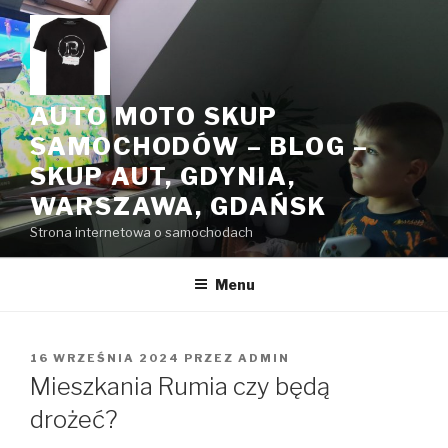
Przeskocz
do
treści
AUTO MOTO SKUP
SAMOCHODÓW – BLOG –
SKUP AUT, GDYNIA,
WARSZAWA, GDAŃSK
Strona internetowa o samochodach
Menu
OPUBLIKOWANE
16 WRZEŚNIA 2024
PRZEZ
ADMIN
W
Mieszkania Rumia czy będą
drożeć?