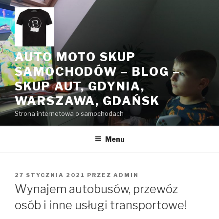
Przeskocz
do
treści
AUTO MOTO SKUP
SAMOCHODÓW – BLOG –
SKUP AUT, GDYNIA,
WARSZAWA, GDAŃSK
Strona internetowa o samochodach
Menu
OPUBLIKOWANE
27 STYCZNIA 2021
PRZEZ
ADMIN
W
Wynajem autobusów, przewóz
osób i inne usługi transportowe!