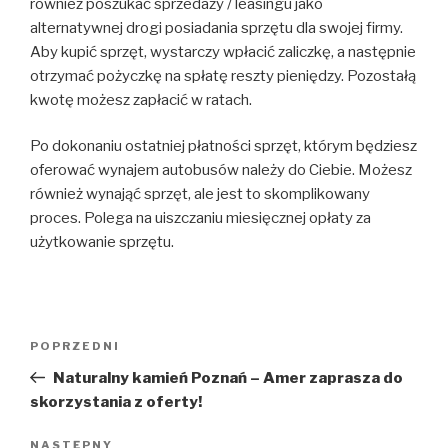
również poszukać sprzedaży / leasingu jako
alternatywnej drogi posiadania sprzętu dla swojej firmy.
Aby kupić sprzęt, wystarczy wpłacić zaliczkę, a następnie
otrzymać pożyczkę na spłatę reszty pieniędzy. Pozostałą
kwotę możesz zapłacić w ratach.
Po dokonaniu ostatniej płatności sprzęt, którym będziesz
oferować wynajem autobusów należy do Ciebie. Możesz
również wynająć sprzęt, ale jest to skomplikowany
proces. Polega na uiszczaniu miesięcznej opłaty za
użytkowanie sprzętu.
Nawigacja
POPRZEDNI
Poprzedni
wpisu
wpis
Naturalny kamień Poznań – Amer zaprasza do
skorzystania z oferty!
NASTĘPNY