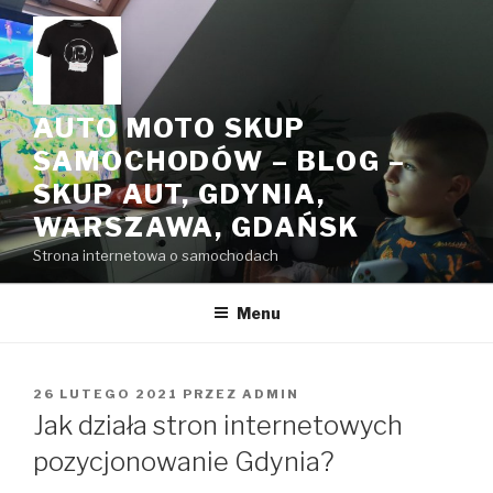
Przeskocz
do
treści
AUTO MOTO SKUP
SAMOCHODÓW – BLOG –
SKUP AUT, GDYNIA,
WARSZAWA, GDAŃSK
Strona internetowa o samochodach
Menu
OPUBLIKOWANE
26 LUTEGO 2021
PRZEZ
ADMIN
W
Jak działa stron internetowych
pozycjonowanie Gdynia?