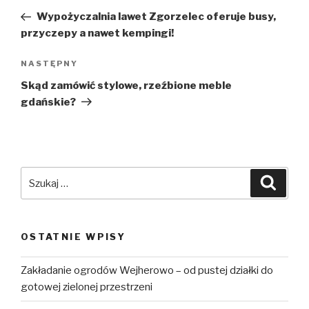
wpisu
wpis
Wypożyczalnia lawet Zgorzelec oferuje busy,
przyczepy a nawet kempingi!
NASTĘPNY
Następny
wpis
Skąd zamówić stylowe, rzeźbione meble
gdańskie?
Szukaj:
Szuka
OSTATNIE WPISY
Zakładanie ogrodów Wejherowo – od pustej działki do
gotowej zielonej przestrzeni