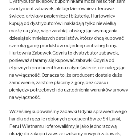
Dystrybutor sklepów z upominkami może nieść ten sam
asortyment zabawek, ale będzie również oferował
świece, artykuły papiernicze i biżuterię. Hurtownicy
kupują od dystrybutorów i nakładają tylko niewielką
marżę na górę, więc zarabiaj, obsługując wymagania
dziesiątek mniejszych detalistów, którzy chcą kupować
szeroką gamę produktów od jednej centralnej firmy.
Hurtownia Zabawek Gdynia to dystrybutor zabawek,
ponieważ staramy się kupować zabawki Gdynia od
etycznych producentów na całym świecie, nie nalegając
na wyłączność. Oznacza to, że producent dostaje duże
zamówienie, za które płacimy z góry, bez czasu i
pieniędzy potrzebnych do uzgodnienia warunków umowy
na wyłączność.
Wcześniej kupowaliśmy zabawki Gdynia sprawiedliwego
handlu od ręcznie robionych producentów ze Sri Lanki,
Peru i Wietnamu i oferowaliśmy je jako jednorazową
okazję do zakupu i zawsze szukamy nowych zabawek,