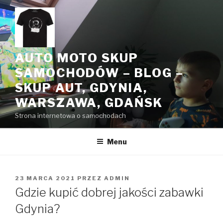
Przeskocz
do
treści
AUTO MOTO SKUP
SAMOCHODÓW – BLOG –
SKUP AUT, GDYNIA,
WARSZAWA, GDAŃSK
Strona internetowa o samochodach
Menu
OPUBLIKOWANE
23 MARCA 2021
PRZEZ
ADMIN
W
Gdzie kupić dobrej jakości zabawki
Gdynia?