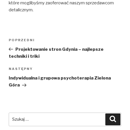
które moglibyśmy zaoferować naszym sprzedawcom
detalicznym.
Nawigacja
POPRZEDNI
Poprzedni
wpisu
wpis
Projektowanie stron Gdynia – najlepsze
techniki i triki
NASTĘPNY
Następny
wpis
Indywidualna i grupowa psychoterapia Zielona
Góra
Szukaj:
Szuka