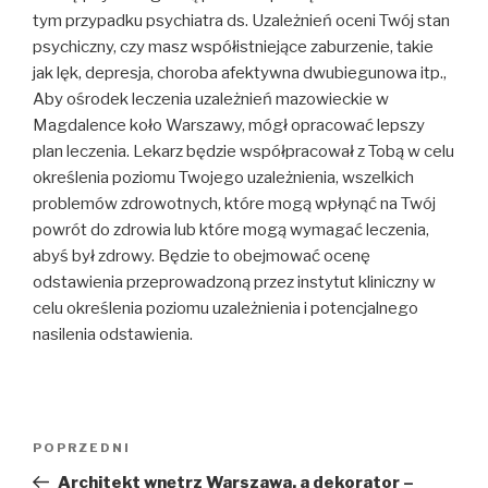
tym przypadku psychiatra ds. Uzależnień oceni Twój stan
psychiczny, czy masz współistniejące zaburzenie, takie
jak lęk, depresja, choroba afektywna dwubiegunowa itp.,
Aby ośrodek leczenia uzależnień mazowieckie w
Magdalence koło Warszawy, mógł opracować lepszy
plan leczenia. Lekarz będzie współpracował z Tobą w celu
określenia poziomu Twojego uzależnienia, wszelkich
problemów zdrowotnych, które mogą wpłynąć na Twój
powrót do zdrowia lub które mogą wymagać leczenia,
abyś był zdrowy. Będzie to obejmować ocenę
odstawienia przeprowadzoną przez instytut kliniczny w
celu określenia poziomu uzależnienia i potencjalnego
nasilenia odstawienia.
Nawigacja
POPRZEDNI
Poprzedni
wpisu
wpis
Architekt wnętrz Warszawa, a dekorator –