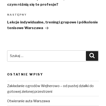
czym różnią się te profesje?
NASTĘPNY
Następny
wpis
Lekcje indywidualne, treningi grupowe i półkolonie
tenisowe Warszawa
Szukaj:
Szuka
OSTATNIE WPISY
Zakładanie ogrodów Wejherowo – od pustej działki do
gotowej zielonej przestrzeni
Otwieranie auta Warszawa