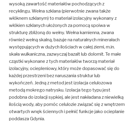
wysoką zawartość materiałów pochodzących z
recyklingu. Wełna szklana (pierwotnie zwana także
włóknem szklanym) to materiał izolacyjny wykonany z
włókien szklanych ułożonych za pomocą spoiwa w
strukturę zbliżoną do wełny. Wełna kamienna, zwana
również wełną skalną, bazuje na naturalnych minerałach
występujących w dużych ilościach w całej ziemi, m.in.
skała wulkaniczna, zazwyczaj bazalt lub dolomit. Te małe
cząstki wykonane z tych materiałów tworzą materiał
izolacyjny, ociepleniowy, który może dopasować się do
każdej przestrzeni bez naruszania struktur lub
wykończeń. Jedną z metod jest izolacja celulozowa
metodą mokrego natrysku. Izolacja tego typu jest
podobna do izolacji sypkiej, ale jest nakładana z niewielką
ilością wody, aby pomóc celulozie związać się z wnętrzem
otwartych wnęk ściennych i pełnić funkcje jako ocieplanie
poddasza Gdynia.