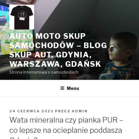
Przeskocz
do
treści
AUTO MOTO SKUP
SAMOCHODÓW – BLOG –
SKUP AUT, GDYNIA,
WARSZAWA, GDAŃSK
Strona internetowa o samochodach
Menu
OPUBLIKOWANE
24 CZERWCA 2022
PRZEZ
ADMIN
W
Wata mineralna czy pianka PUR –
co lepsze na ocieplanie poddasza