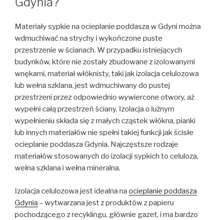
Gdynia?
Materiały sypkie na ocieplanie poddasza w Gdyni można
wdmuchiwać na strychy i wykończone puste
przestrzenie w ścianach. W przypadku istniejących
budynków, które nie zostały zbudowane z izolowanymi
wnękami, materiał włóknisty, taki jak izolacja celulozowa
lub wełna szklana, jest wdmuchiwany do pustej
przestrzeni przez odpowiednio wywiercone otwory, aż
wypełni całą przestrzeń ściany. Izolacja o luźnym
wypełnieniu składa się z małych cząstek włókna, pianki
lub innych materiałów nie spełni takiej funkcji jak ścisłe
ocieplanie poddasza Gdynia. Najczęstsze rodzaje
materiałów stosowanych do izolacji sypkich to celuloza,
wełna szklana i wełna mineralna.
Izolacja celulozowa jest idealna na
ocieplanie poddasza
Gdynia
– wytwarzana jest z produktów z papieru
pochodzącego z recyklingu, głównie gazet, i ma bardzo