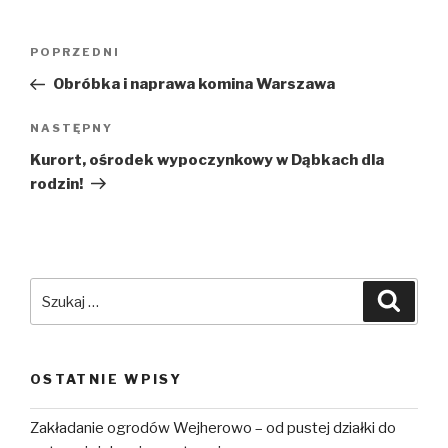
Nawigacja
POPRZEDNI
Poprzedni
wpisu
wpis
Obróbka i naprawa komina Warszawa
NASTĘPNY
Następny
wpis
Kurort, ośrodek wypoczynkowy w Dąbkach dla
rodzin!
Szukaj:
Szuka
OSTATNIE WPISY
Zakładanie ogrodów Wejherowo – od pustej działki do