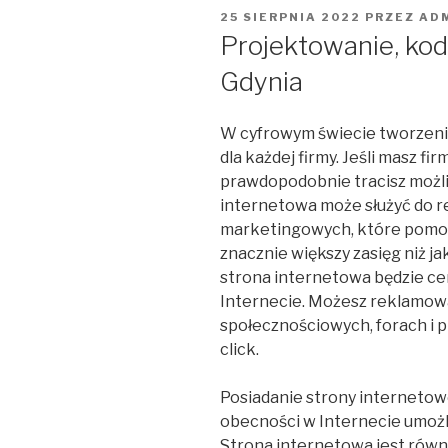
OPUBLIKOWANE
25 SIERPNIA 2022
PRZEZ
AD
W
Projektowanie, kod
Gdynia
W cyfrowym świecie tworzeni
dla każdej firmy. Jeśli masz fi
prawdopodobnie tracisz możliw
internetowa może służyć do rea
marketingowych, które pomogą
znacznie większy zasięg niż j
strona internetowa będzie ce
Internecie. Możesz reklamowa
społecznościowych, forach i
click.
Posiadanie strony internetow
obecności w Internecie umożl
Strona internetowa jest równ