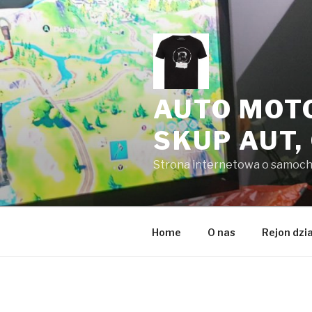
Przeskocz
do
treści
AUTO MOT
SKUP AUT,
Strona internetowa o samoc
Home
O nas
Rejon dzi