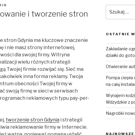
MIN
Szukaj:
owanie i tworzenie stron
OSTATNIE W
e stron Gdynia ma kluczowe znaczenie
rmę i nie masz strony internetowej,
Zakładanie og
ości dla swojej firmy. Witryna
działki do goto
lizacji wielu różnych strategii
Otwieranie au
 Twojej firmie rozwijać się. Sieć ma
akakolwiek inna forma reklamy. Twoja
Pompa ciepła o
ntrum obecności Twojej firmy w
na całą instal
ć swoją firmę w sieci w serwisach
Wynajem łodzi 
 programach reklamowych typu pay-per-
Wdzydzkie z p
Nagrobki now
ej,
tworzenie stron Gdynia
i strategii
iwia reklamowanie firmy w Internecie.
ież ważna, ponieważ pomaga ustalić
NAJNOWSZE