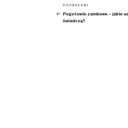
Nawigacja
POPRZEDNI
Poprzedni
wpisu
wpis
Pogotowie zamkowe – jakie us
świadczą?