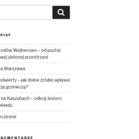
Szukaj
PISY
rodów Wejherowo – od pustej
wej zielonej przestrzeni
ta Warszawa
dwierty – jak dolne źródło wpływa
ację grzewczą?
na Kaszubach – odkryj Jezioro
okładu
oczesne
 KOMENTARZE