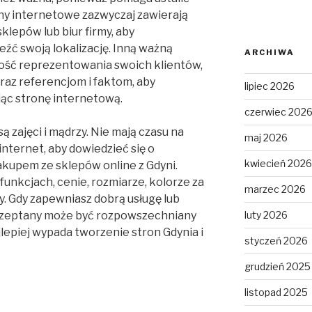
ony internetowe zazwyczaj zawierają
klepów lub biur firmy, aby
eźć swoją lokalizację. Inną ważną
ARCHIWA
iwość reprezentowania swoich klientów,
raz referencjom i faktom, aby
lipiec 2026
jąc stronę internetową.
czerwiec 202
ą zajęci i mądrzy. Nie mają czasu na
maj 2026
internet, aby dowiedzieć się o
kwiecień 2026
akupem ze sklepów online z Gdyni.
funkcjach, cenie, rozmiarze, kolorze za
marzec 2026
. Gdy zapewniasz dobrą usługę lub
szeptany może być rozpowszechniany
luty 2026
jlepiej wypada tworzenie stron Gdynia i
styczeń 2026
grudzień 2025
listopad 2025