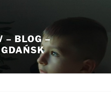
– BLOG –
, GDAŃSK