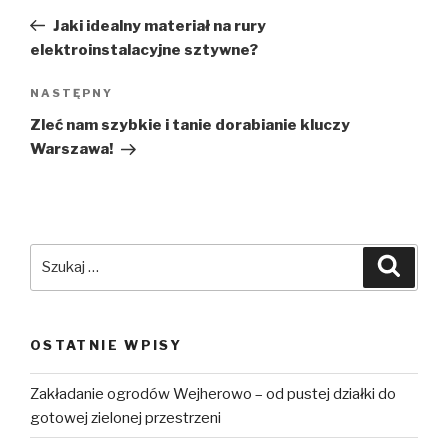
wpisu
wpis
Jaki idealny materiał na rury
elektroinstalacyjne sztywne?
NASTĘPNY
Następny
wpis
Zleć nam szybkie i tanie dorabianie kluczy
Warszawa!
Szukaj:
Szuka
OSTATNIE WPISY
Zakładanie ogrodów Wejherowo – od pustej działki do
gotowej zielonej przestrzeni