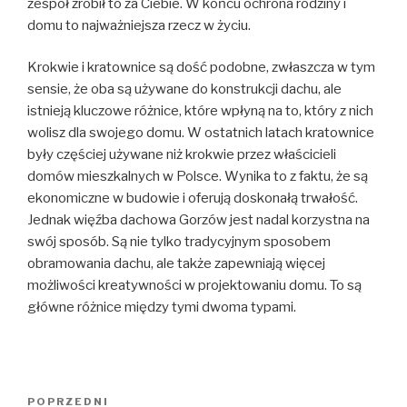
zespół zrobił to za Ciebie. W końcu ochrona rodziny i
domu to najważniejsza rzecz w życiu.
Krokwie i kratownice są dość podobne, zwłaszcza w tym
sensie, że oba są używane do konstrukcji dachu, ale
istnieją kluczowe różnice, które wpłyną na to, który z nich
wolisz dla swojego domu. W ostatnich latach kratownice
były częściej używane niż krokwie przez właścicieli
domów mieszkalnych w Polsce. Wynika to z faktu, że są
ekonomiczne w budowie i oferują doskonałą trwałość.
Jednak więźba dachowa Gorzów jest nadal korzystna na
swój sposób. Są nie tylko tradycyjnym sposobem
obramowania dachu, ale także zapewniają więcej
możliwości kreatywności w projektowaniu domu. To są
główne różnice między tymi dwoma typami.
Nawigacja
POPRZEDNI
Poprzedni