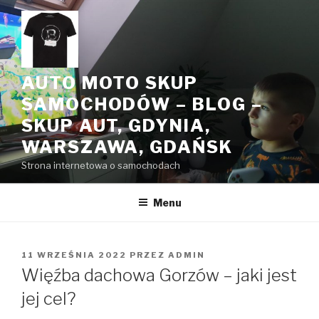
Przeskocz
do
treści
AUTO MOTO SKUP
SAMOCHODÓW – BLOG –
SKUP AUT, GDYNIA,
WARSZAWA, GDAŃSK
Strona internetowa o samochodach
Menu
OPUBLIKOWANE
11 WRZEŚNIA 2022
PRZEZ
ADMIN
W
Więźba dachowa Gorzów – jaki jest
jej cel?