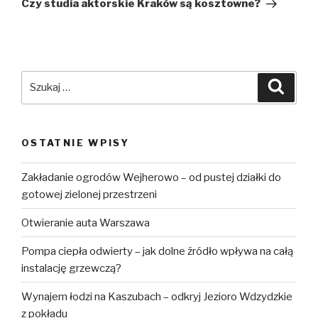
wpis
Czy studia aktorskie Kraków są kosztowne?
Szukaj:
Szuka
OSTATNIE WPISY
Zakładanie ogrodów Wejherowo – od pustej działki do
gotowej zielonej przestrzeni
Otwieranie auta Warszawa
Pompa ciepła odwierty – jak dolne źródło wpływa na całą
instalację grzewczą?
Wynajem łodzi na Kaszubach – odkryj Jezioro Wdzydzkie
z pokładu