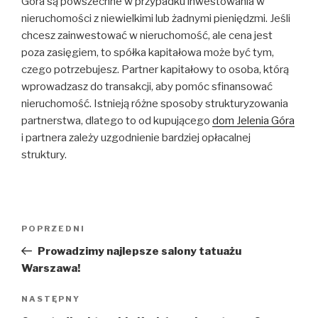
Góra są powszechne w przypadku inwestowania w
nieruchomości z niewielkimi lub żadnymi pieniędzmi. Jeśli
chcesz zainwestować w nieruchomość, ale cena jest
poza zasięgiem, to spółka kapitałowa może być tym,
czego potrzebujesz. Partner kapitałowy to osoba, którą
wprowadzasz do transakcji, aby pomóc sfinansować
nieruchomość. Istnieją różne sposoby strukturyzowania
partnerstwa, dlatego to od kupującego
dom Jelenia Góra
i partnera zależy uzgodnienie bardziej opłacalnej
struktury.
Nawigacja
POPRZEDNI
Poprzedni
wpisu
wpis
Prowadzimy najlepsze salony tatuażu
Warszawa!
NASTĘPNY
Następny