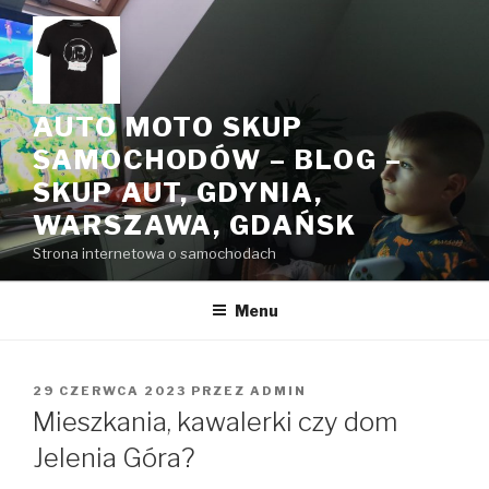
Przeskocz
do
treści
AUTO MOTO SKUP
SAMOCHODÓW – BLOG –
SKUP AUT, GDYNIA,
WARSZAWA, GDAŃSK
Strona internetowa o samochodach
Menu
OPUBLIKOWANE
29 CZERWCA 2023
PRZEZ
ADMIN
W
Mieszkania, kawalerki czy dom
Jelenia Góra?