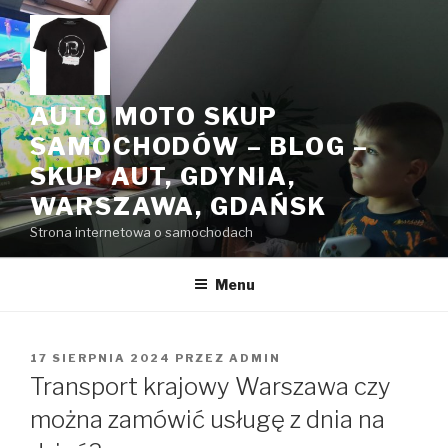
Przeskocz
do
treści
AUTO MOTO SKUP
SAMOCHODÓW – BLOG –
SKUP AUT, GDYNIA,
WARSZAWA, GDAŃSK
Strona internetowa o samochodach
Menu
OPUBLIKOWANE
17 SIERPNIA 2024
PRZEZ
ADMIN
W
Transport krajowy Warszawa czy
można zamówić usługę z dnia na