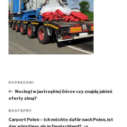
Nawigacja
POPRZEDNI
Poprzedni
wpisu
wpis
Noclegi w jastrzębiej Górze czy znajdę jakieś
oferty zimą?
NASTĘPNY
Następny
wpis
Carport Polen – Ich möchte dafür nach Polen, ist
das günstiger als in Deutschland?