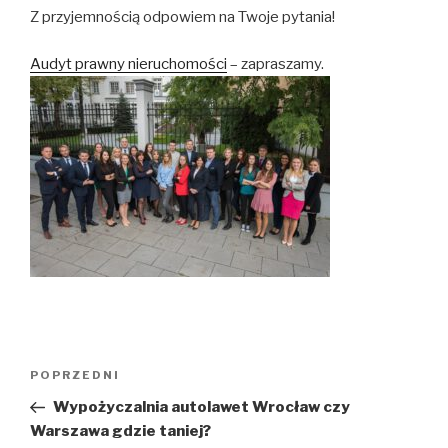
Z przyjemnością odpowiem na Twoje pytania!
Audyt prawny nieruchomości
– zapraszamy.
Nawigacja
POPRZEDNI
Poprzedni
wpisu
wpis
Wypożyczalnia autolawet Wrocław czy
Warszawa gdzie taniej?