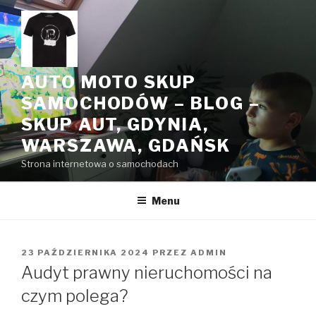
Przeskocz
do
treści
AUTO MOTO SKUP
SAMOCHODÓW – BLOG –
SKUP AUT, GDYNIA,
WARSZAWA, GDAŃSK
Strona internetowa o samochodach
Menu
OPUBLIKOWANE
23 PAŹDZIERNIKA 2024
PRZEZ
ADMIN
W
Audyt prawny nieruchomości na
czym polega?