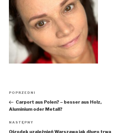
Nawigacja
POPRZEDNI
Poprzedni
wpisu
wpis
Carport aus Polen? – besser aus Holz,
Aluminium oder Metall?
NASTĘPNY
Następny
wpis
Ośrodek uzależnień Warszawa jak długo trwa