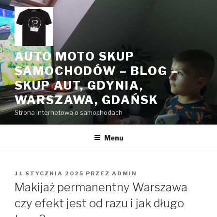
Przeskocz
do
treści
AUTO MOTO SKUP
SAMOCHODÓW – BLOG –
SKUP AUT, GDYNIA,
WARSZAWA, GDAŃSK
Strona internetowa o samochodach
Menu
OPUBLIKOWANE
11 STYCZNIA 2025
PRZEZ
ADMIN
W
Makijaż permanentny Warszawa
czy efekt jest od razu i jak długo