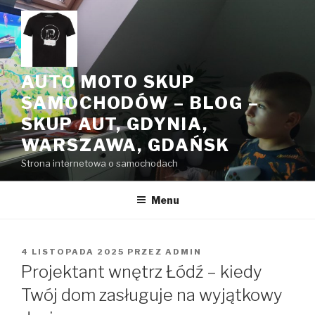
Przeskocz
do
treści
AUTO MOTO SKUP
SAMOCHODÓW – BLOG –
SKUP AUT, GDYNIA,
WARSZAWA, GDAŃSK
Strona internetowa o samochodach
Menu
OPUBLIKOWANE
4 LISTOPADA 2025
PRZEZ
ADMIN
W
Projektant wnętrz Łódź – kiedy
Twój dom zasługuje na wyjątkowy