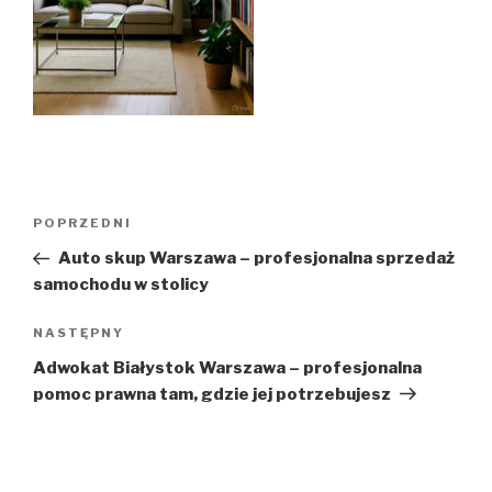
Nawigacja
POPRZEDNI
Poprzedni
wpisu
wpis
Auto skup Warszawa – profesjonalna sprzedaż
samochodu w stolicy
NASTĘPNY
Następny
wpis
Adwokat Białystok Warszawa – profesjonalna
pomoc prawna tam, gdzie jej potrzebujesz