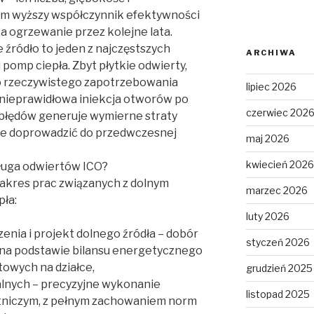
tym wyższy współczynnik efektywności
a ogrzewanie przez kolejne lata.
źródło to jeden z najczęstszych
ARCHIWA
 pomp ciepła. Zbyt płytkie odwierty,
o rzeczywistego zapotrzebowania
lipiec 2026
nieprawidłowa iniekcja otworów po
czerwiec 202
 błędów generuje wymierne straty
że doprowadzić do przedwczesnej
maj 2026
kwiecień 2026
ługa odwiertów ICO?
zakres prac związanych z dolnym
marzec 2026
ła:
luty 2026
zenia i projekt dolnego źródła – dobór
styczeń 2026
w na podstawie bilansu energetycznego
owych na działce,
grudzień 2025
lnych – precyzyjne wykonanie
listopad 2025
niczym, z pełnym zachowaniem norm