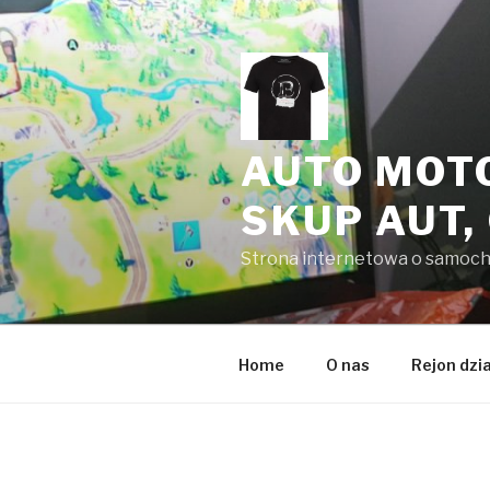
Przeskocz
do
treści
AUTO MOT
SKUP AUT,
Strona internetowa o samoc
Home
O nas
Rejon dzi