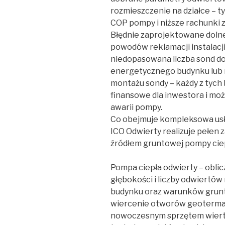
rozmieszczenie na działce – 
COP pompy i niższe rachunki z
Błędnie zaprojektowane dolne 
powodów reklamacji instalacji
niedopasowana liczba sond d
energetycznego budynku lub 
montażu sondy – każdy z tych
finansowe dla inwestora i mo
awarii pompy.
Co obejmuje kompleksowa us
ICO Odwierty realizuje pełen 
źródłem gruntowej pompy ciep
Pompa ciepła odwierty – oblic
głębokości i liczby odwiertó
budynku oraz warunków grunt
wiercenie otworów geoterma
nowoczesnym sprzętem wiert