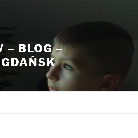
– BLOG –
, GDAŃSK