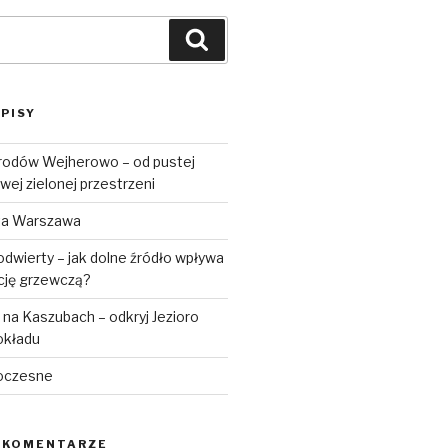
Szukaj
PISY
rodów Wejherowo – od pustej
wej zielonej przestrzeni
ta Warszawa
dwierty – jak dolne źródło wpływa
ację grzewczą?
na Kaszubach – odkryj Jezioro
okładu
oczesne
 KOMENTARZE