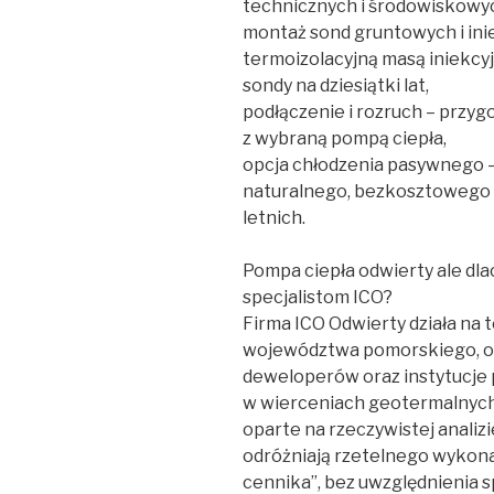
technicznych i środowiskowy
montaż sond gruntowych i ini
termoizolacyjną masą iniekcy
sondy na dziesiątki lat,
podłączenie i rozruch – przy
z wybraną pompą ciepła,
opcja chłodzenia pasywnego –
naturalnego, bezkosztowego 
letnich.
Pompa ciepła odwierty ale dl
specjalistom ICO?
Firma ICO Odwierty działa na 
województwa pomorskiego, ob
deweloperów oraz instytucje 
w wierceniach geotermalnych,
oparte na rzeczywistej analizi
odróżniają rzetelnego wykona
cennika”, bez uwzględnienia sp