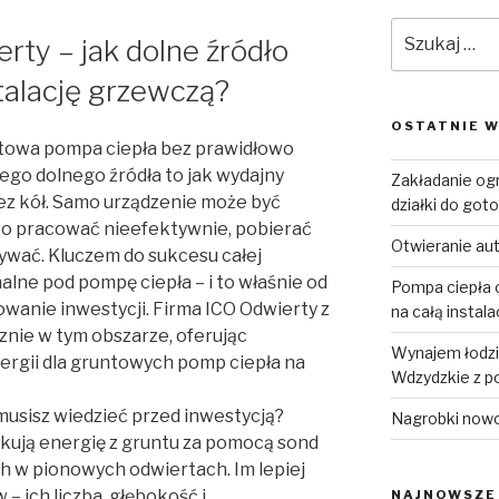
Szukaj:
rty – jak dolne źródło
talację grzewczą?
OSTATNIE W
ntowa pompa ciepła bez prawidłowo
go dolnego źródła to jak wydajny
Zakładanie og
ez kół. Samo urządzenie może być
działki do goto
 to pracować nieefektywnie, pobierać
Otwieranie au
używać. Kluczem do sukcesu całej
alne pod pompę ciepła – i to właśnie od
Pompa ciepła o
owanie inwestycji. Firma ICO Odwierty z
na całą instal
cznie w tym obszarze, oferując
Wynajem łodzi 
rgii dla gruntowych pomp ciepła na
Wdzydzkie z p
musisz wiedzieć przed inwestycją?
Nagrobki now
kują energię z gruntu za pomocą sond
 w pionowych odwiertach. Im lepiej
 ich liczba, głębokość i
NAJNOWSZE