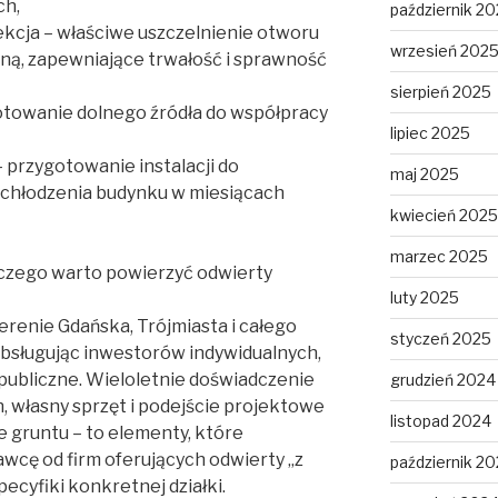
ch,
październik 2
ekcja – właściwe uszczelnienie otworu
wrzesień 202
jną, zapewniające trwałość i sprawność
sierpień 2025
gotowanie dolnego źródła do współpracy
lipiec 2025
 przygotowanie instalacji do
maj 2025
chłodzenia budynku w miesiącach
kwiecień 2025
marzec 2025
aczego warto powierzyć odwierty
luty 2025
terenie Gdańska, Trójmiasta i całego
styczeń 2025
sługując inwestorów indywidualnych,
publiczne. Wieloletnie doświadczenie
grudzień 2024
 własny sprzęt i podejście projektowe
listopad 2024
e gruntu – to elementy, które
wcę od firm oferujących odwierty „z
październik 2
ecyfiki konkretnej działki.