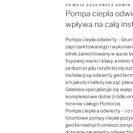
OPUBLIKOWANE
28 MAJA 2026
PRZEZ
ADMIN
W
Pompa ciepła odwie
wpływa na całą ins
Pompa ciepła odwierty – Gru
zaprojektowanego i wykonane
silnik zamontowany w aucie b
topowej marki i klasy, a mimo
za dużo prądu i szybciej się z
instalacji są odwierty geoterm
ich jakości należy zacząć plan
Gdańska specjalizuje się wyłą
kompleksowe dolne źródło ene
terenie całego Pomorza.
Pompa ciepła a odwierty – co 
Gruntowe pompy ciepła pozys
geotermalnych umieszczonych
dobrane parametry odwiertów –