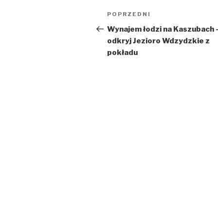
Nawigacja
POPRZEDNI
Poprzedni
wpisu
wpis
Wynajem łodzi na Kaszubach 
odkryj Jezioro Wdzydzkie z
pokładu