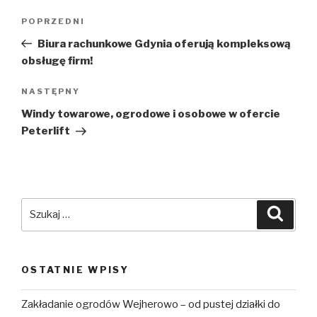
Nawigacja
POPRZEDNI
Poprzedni
wpisu
wpis
Biura rachunkowe Gdynia oferują kompleksową
obsługę firm!
NASTĘPNY
Następny
wpis
Windy towarowe, ogrodowe i osobowe w ofercie
Peterlift
Szukaj:
Szuka
OSTATNIE WPISY
Zakładanie ogrodów Wejherowo – od pustej działki do