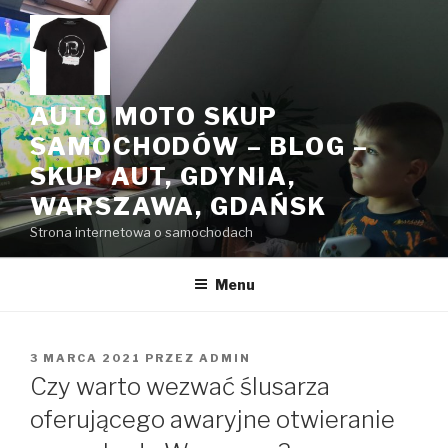
Przeskocz
do
treści
AUTO MOTO SKUP
SAMOCHODÓW – BLOG –
SKUP AUT, GDYNIA,
WARSZAWA, GDAŃSK
Strona internetowa o samochodach
Menu
OPUBLIKOWANE
3 MARCA 2021
PRZEZ
ADMIN
W
Czy warto wezwać ślusarza
oferującego awaryjne otwieranie