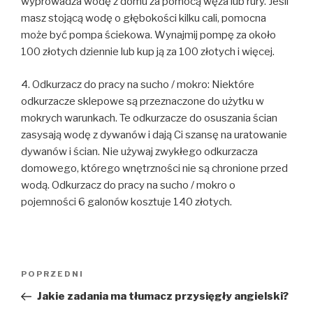
wyprowadza wodę z domu za pomocą węża lub rury. Jeśli
masz stojącą wodę o głębokości kilku cali, pomocna
może być pompa ściekowa. Wynajmij pompę za około
100 złotych dziennie lub kup ją za 100 złotych i więcej.
4. Odkurzacz do pracy na sucho / mokro: Niektóre
odkurzacze sklepowe są przeznaczone do użytku w
mokrych warunkach. Te odkurzacze do osuszania ścian
zasysają wodę z dywanów i dają Ci szansę na uratowanie
dywanów i ścian. Nie używaj zwykłego odkurzacza
domowego, którego wnętrzności nie są chronione przed
wodą. Odkurzacz do pracy na sucho / mokro o
pojemności 6 galonów kosztuje 140 złotych.
Nawigacja
POPRZEDNI
Poprzedni
wpisu
wpis
Jakie zadania ma tłumacz przysięgły angielski?