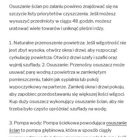
Osuszanie ścian po zalaniu powinno znajdować się na
szczycie listy priorytetów czyszczenia. Jeśli możesz
wysuszyć przedmioty w ciągu 48 godzin, możesz
uratować wiele towarów i uniknąć pleśni i rdzy.
1. Naturalne przenoszenie powietrza: Jeśli wilgotność nie
jest zbyt wysoka, otwórz okna i drzwi, aby rozpocząć
cyrkulację powietrza. Otwórz drzwi szafy i szafki oraz
wyjmij szuflady. 2. Osuszanie: Przenośny osuszacz może
usuwać parę wodną z powietrza w zamkniętym
pomieszczeniu, takim jak sypialnia lub pokój
wypoczynkowy na parterze. Zamknij okna i drzwi pokoju,
aby zapobiec przedostawaniu się większej ilości wilgoci.
Kup duży osuszacz wykonujący osuszanie ścian, aby nie
trzeba było często opróżniać szuflady na wodę.
3. Pompa wody: Pompa ściekowa powodująca
osuszanie
ścian
to pompa głębinowa, która w sposób ciągły