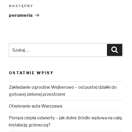
NASTĘPNY
Następny
wpis
perumeria
Szukaj:
Szuka
OSTATNIE WPISY
Zakładanie ogrodów Wejherowo – od pustej działki do
gotowej zielonej przestrzeni
Otwieranie auta Warszawa
Pompa ciepła odwierty – jak dolne źródło wpływa na całą
instalację grzewczą?