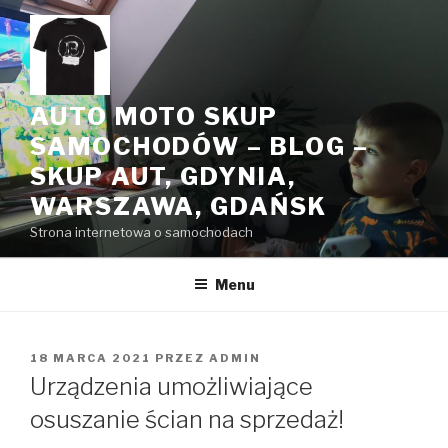
Przeskocz
do
treści
AUTO MOTO SKUP
SAMOCHODÓW – BLOG –
SKUP AUT, GDYNIA,
WARSZAWA, GDAŃSK
Strona internetowa o samochodach
Menu
OPUBLIKOWANE
18 MARCA 2021
PRZEZ
ADMIN
W
Urządzenia umożliwiające
osuszanie ścian na sprzedaż!