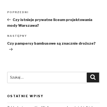
Nawigacja
POPRZEDNI
Poprzedni
wpisu
wpis
Czy istnieje prywatne liceum projektowania
mody Warszawa?
NASTĘPNY
Następny
wpis
Czy pampersy bambusowe są znacznie droższe?
Szukaj:
Szuka
OSTATNIE WPISY