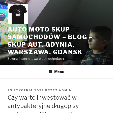
Przeskocz
do
treści
AUTO MOTO SKUP
SAMOCHODÓW – BLOG –
SKUP AUT, GDYNIA,
WARSZAWA, GDAŃSK
Strona internetowa o samochodach
Menu
OPUBLIKOWANE
25 STYCZNIA 2022
PRZEZ
ADMIN
W
Czy warto inwestować w
antybakteryjne długopisy