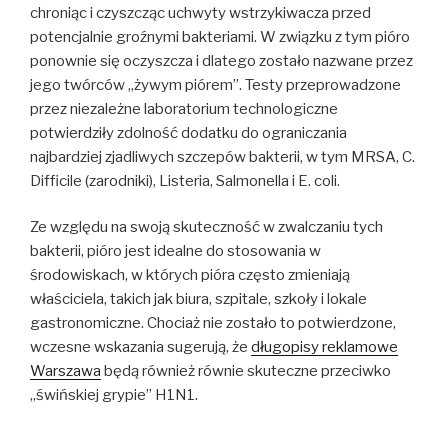
chroniąc i czyszcząc uchwyty wstrzykiwacza przed
potencjalnie groźnymi bakteriami. W związku z tym pióro
ponownie się oczyszcza i dlatego zostało nazwane przez
jego twórców „żywym piórem”. Testy przeprowadzone
przez niezależne laboratorium technologiczne
potwierdziły zdolność dodatku do ograniczania
najbardziej zjadliwych szczepów bakterii, w tym MRSA, C.
Difficile (zarodniki), Listeria, Salmonella i E. coli.
Ze względu na swoją skuteczność w zwalczaniu tych
bakterii, pióro jest idealne do stosowania w
środowiskach, w których pióra często zmieniają
właściciela, takich jak biura, szpitale, szkoły i lokale
gastronomiczne. Chociaż nie zostało to potwierdzone,
wczesne wskazania sugerują, że
długopisy reklamowe
Warszawa
będą również równie skuteczne przeciwko
„świńskiej grypie” H1N1.