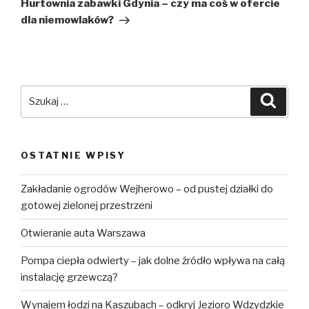
wpis
Hurtownia zabawki Gdynia – czy ma coś w ofercie
dla niemowlaków?
Szukaj:
Szuka
OSTATNIE WPISY
Zakładanie ogrodów Wejherowo – od pustej działki do
gotowej zielonej przestrzeni
Otwieranie auta Warszawa
Pompa ciepła odwierty – jak dolne źródło wpływa na całą
instalację grzewczą?
Wynajem łodzi na Kaszubach – odkryj Jezioro Wdzydzkie