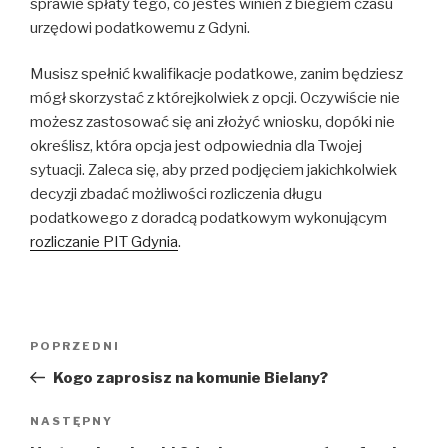
sprawie spłaty tego, co jesteś winien z biegiem czasu
urzędowi podatkowemu z Gdyni.
Musisz spełnić kwalifikacje podatkowe, zanim będziesz
mógł skorzystać z którejkolwiek z opcji. Oczywiście nie
możesz zastosować się ani złożyć wniosku, dopóki nie
określisz, która opcja jest odpowiednia dla Twojej
sytuacji. Zaleca się, aby przed podjęciem jakichkolwiek
decyzji zbadać możliwości rozliczenia długu
podatkowego z doradcą podatkowym wykonującym
rozliczanie PIT Gdynia
.
Nawigacja
POPRZEDNI
Poprzedni
wpisu
wpis
Kogo zaprosisz na komunie Bielany?
NASTĘPNY
Następny