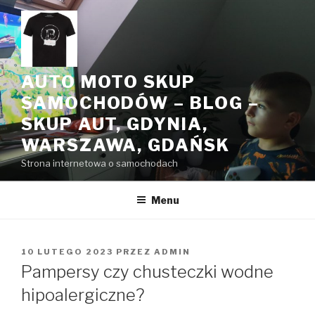
Przeskocz
do
treści
AUTO MOTO SKUP
SAMOCHODÓW – BLOG –
SKUP AUT, GDYNIA,
WARSZAWA, GDAŃSK
Strona internetowa o samochodach
Menu
OPUBLIKOWANE
10 LUTEGO 2023
PRZEZ
ADMIN
W
Pampersy czy chusteczki wodne
hipoalergiczne?