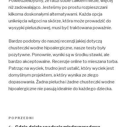
Powiedzielibyśmy, że radzi sobie całkiem nieźle, więcej
niż zadowalająco. Jesteśmy po prostu rozpieszczani
kilkoma doskonałymi alternatywami. Każda opcja
uniknięcia wilgoci na skórze, która może prowadzić do
wysypki pieluszkowej, musi być traktowana poważnie.
Bardzo podobny do naszej recenzji jakiej dotyczą
chusteczki wodne hipoalergiczne, nasze testy były
pozytywne. Ponownie, wyniki są w środku stawki, ale
bardzo akceptowalne. Recenzje online to mieszana torba.
Patrząc na wyciek, trudno jest ustalić, który wyciek jest
domyślnym projektem, a który wynika ze złego
dopasowania. Żadna pielucha i żadne chusteczki wodne
hipoalergiczne nie pasują idealnie do każdego dziecka.
Nawigacja
POPRZEDNI
Poprzedni
wpisu
wpis