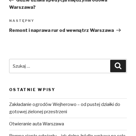
Gdzie działa spedycja międzynarodowa
Warszawa?
NASTĘPNY
Następny
wpis
Remont i naprawa rur od wewnątrz Warszawa
Szukaj:
Szuka
OSTATNIE WPISY
Zakładanie ogrodów Wejherowo – od pustej działki do
gotowej zielonej przestrzeni
Otwieranie auta Warszawa