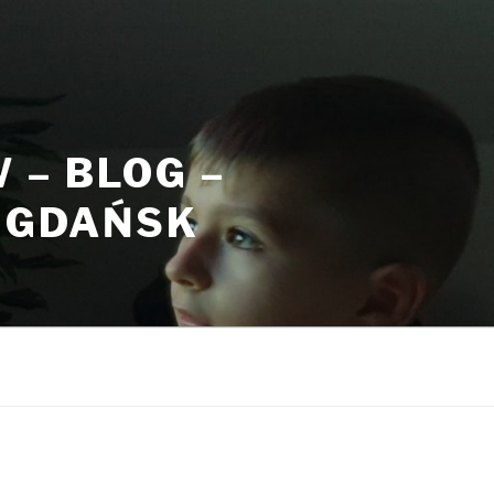
– BLOG –
, GDAŃSK