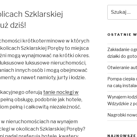
N
Szukaj:
licach Szklarskiej
uż dziś!
OSTATNIE W
uchomości krótkoterminowe w których
okolicach Szklarskiej Poręby to miejsca
Zakładanie og
żni mogą wynajmować na krótki okres.
działki do goto
 luksusowe luksusowe nieruchomości,
Otwieranie au
zkaniach innych osób i mogą obejmować
menty, a nawet namioty, jurty i łodzie.
Pompa ciepła o
na całą instal
kacyjnego oferują
tanie noclegi w
Wynajem łodzi 
 pełną obsługę, podobnie jak hotele,
Wdzydzkie z p
iom pełną i całkowitą niezależność.
Nagrobki now
ię w nieruchomościach na wynajem
clegi w okolicach Szklarskiej Poręby?
i nadal preferują hotele, kwatery
NAJNOWSZE