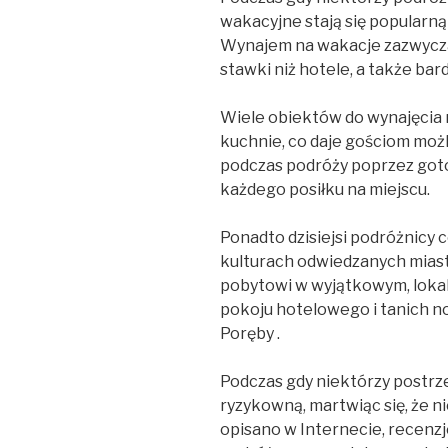
wakacyjne stają się popularną 
Wynajem na wakacje zazwycza
stawki niż hotele, a także bar
Wiele obiektów do wynajęcia
kuchnie, co daje gościom moż
podczas podróży poprzez goto
każdego posiłku na miejscu.
Ponadto dzisiejsi podróżnicy c
kulturach odwiedzanych miast, 
pobytowi w wyjątkowym, lok
pokoju hotelowego i tanich n
Poręby .
Podczas gdy niektórzy postrz
ryzykowną, martwiąc się, że n
opisano w Internecie, recenz