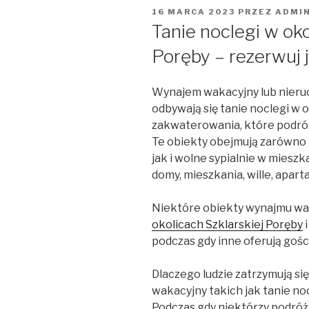
OPUBLIKOWANE
16 MARCA 2023
PRZEZ
ADMI
W
Tanie noclegi w oko
Poręby – rezerwuj j
Wynajem wakacyjny lub nier
odbywają się tanie noclegi w 
zakwaterowania, które podró
Te obiekty obejmują zarówno
jak i wolne sypialnie w mies
domy, mieszkania, wille, aparta
Niektóre obiekty wynajmu wa
okolicach Szklarskiej Poręby
i
podczas gdy inne oferują gośc
Dlaczego ludzie zatrzymują s
wakacyjny takich jak tanie no
Podczas gdy niektórzy podróżn