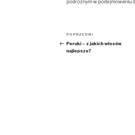
podróżnym w podejmowaniu dec
Nawigacja
POPRZEDNI
Poprzedni
wpisu
wpis
Peruki – z jakich włosów
najlepsze?