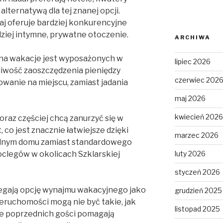
alternatywą dla tej znanej opcji.
j oferuje bardziej konkurencyjne
dziej intymne, prywatne otoczenie.
ARCHIWA
 na wakacje jest wyposażonych w
lipiec 2026
liwość zaoszczędzenia pieniędzy
czerwiec 202
wanie na miejscu, zamiast jadania
maj 2026
kwiecień 2026
oraz częściej chcą zanurzyć się w
co jest znacznie łatwiejsze dzięki
marzec 2026
alnym domu zamiast standardowego
oclegów w okolicach Szklarskiej
luty 2026
styczeń 2026
egają opcję wynajmu wakacyjnego jako
grudzień 2025
ieruchomości mogą nie być takie, jak
listopad 2025
je poprzednich gości pomagają