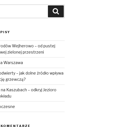
Szukaj
PISY
rodów Wejherowo – od pustej
wej zielonej przestrzeni
ta Warszawa
dwierty – jak dolne źródło wpływa
ację grzewczą?
na Kaszubach – odkryj Jezioro
okładu
oczesne
 KOMENTARZE