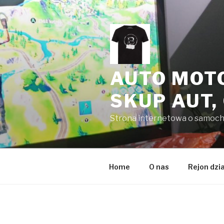
Przeskocz
do
treści
AUTO MOT
SKUP AUT,
Strona internetowa o samoc
Home
O nas
Rejon dzi