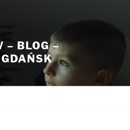
– BLOG –
, GDAŃSK