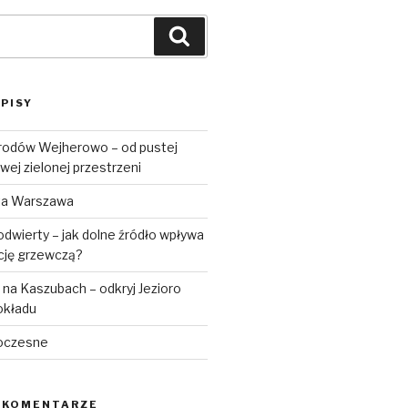
Szukaj
PISY
rodów Wejherowo – od pustej
wej zielonej przestrzeni
ta Warszawa
dwierty – jak dolne źródło wpływa
ację grzewczą?
na Kaszubach – odkryj Jezioro
okładu
oczesne
 KOMENTARZE