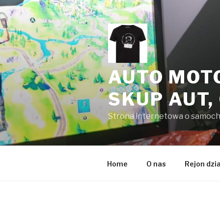
Przeskocz
do
treści
AUTO MOT
SKUP AUT,
Strona internetowa o samoc
Home
O nas
Rejon dzi