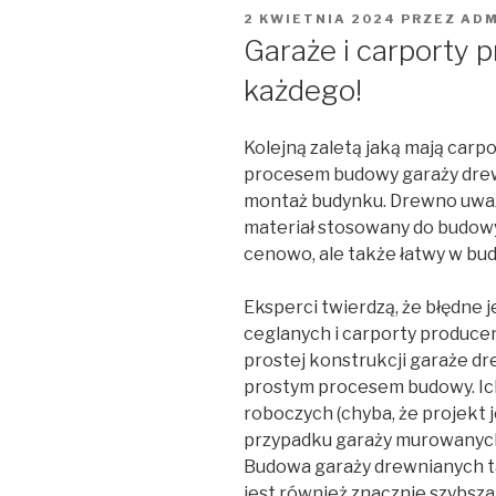
OPUBLIKOWANE
2 KWIETNIA 2024
PRZEZ
ADM
W
Garaże i carporty p
każdego!
Kolejną zaletą jaką mają carpo
procesem budowy garaży drewn
montaż budynku. Drewno uważa
materiał stosowany do budowy 
cenowo, ale także łatwy w bu
Eksperci twierdzą, że błędne 
ceglanych i carporty produce
prostej konstrukcji garaże dr
prostym procesem budowy. Ich
roboczych (chyba, że projekt
przypadku garaży murowanych
Budowa garaży drewnianych 
jest również znacznie szybsza