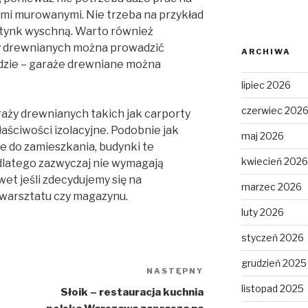
mi murowanymi. Nie trzeba na przykład
 tynk wyschną. Warto również
y drewnianych można prowadzić
ARCHIWA
dzie – garaże drewniane można
lipiec 2026
czerwiec 202
raży drewnianych takich jak carporty
aściwości izolacyjne. Podobnie jak
maj 2026
 do zamieszkania, budynki te
kwiecień 2026
 dlatego zazwyczaj nie wymagają
et jeśli zdecydujemy się na
marzec 2026
 warsztatu czy magazynu.
luty 2026
styczeń 2026
grudzień 2025
NASTĘPNY
Następny
listopad 2025
wpis
Słoik – restauracja kuchnia