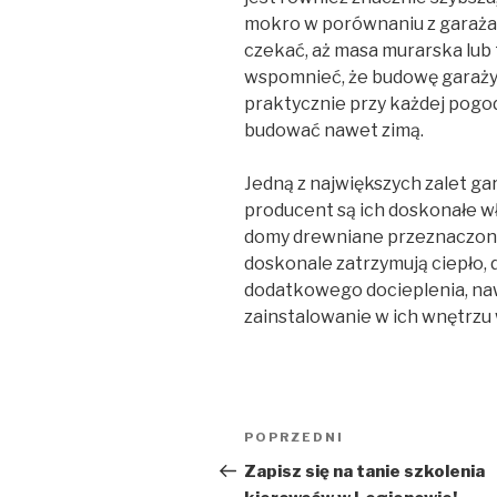
mokro w porównaniu z garaża
czekać, aż masa murarska lub
wspomnieć, że budowę garaż
praktycznie przy każdej pogo
budować nawet zimą.
Jedną z największych zalet ga
producent są ich doskonałe wł
domy drewniane przeznaczone
doskonale zatrzymują ciepło,
dodatkowego docieplenia, naw
zainstalowanie w ich wnętrzu
Nawigacja
POPRZEDNI
Poprzedni
wpisu
wpis
Zapisz się na tanie szkolenia