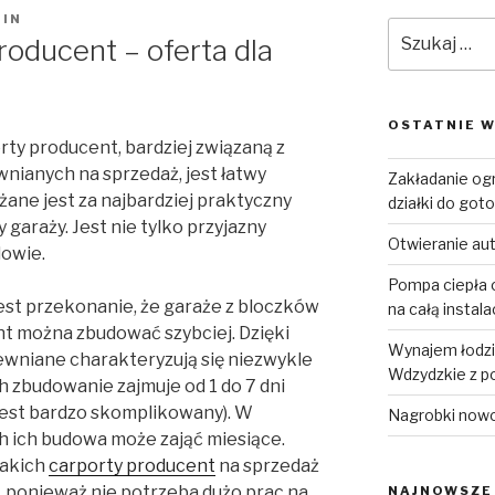
IN
Szukaj:
roducent – oferta dla
OSTATNIE W
rty producent, bardziej związaną z
ianych na sprzedaż, jest łatwy
Zakładanie og
ne jest za najbardziej praktyczny
działki do goto
garaży. Jest nie tylko przyjazny
Otwieranie au
dowie.
Pompa ciepła o
jest przekonanie, że garaże z bloczków
na całą instal
nt można zbudować szybciej. Dzięki
Wynajem łodzi 
ewniane charakteryzują się niezwykle
Wdzydzkie z p
 zbudowanie zajmuje od 1 do 7 dni
 jest bardzo skomplikowany). W
Nagrobki now
 ich budowa może zająć miesiące.
takich
carporty producent
na sprzedaż
, ponieważ nie potrzeba dużo prac na
NAJNOWSZE