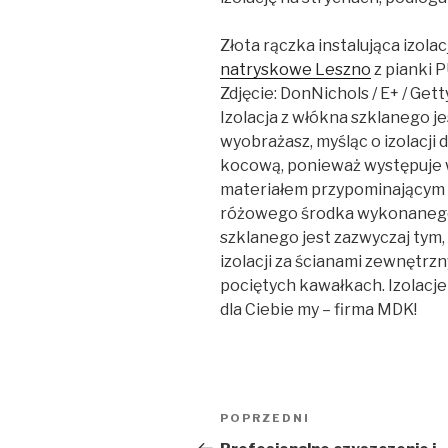
Złota rączka instalująca izola
natryskowe Leszno
z pianki P
Zdjęcie: DonNichols / E+ / Get
Izolacja z włókna szklanego j
wyobrażasz, myśląc o izolacji 
kocową, ponieważ występuje w
materiałem przypominającym 
różowego środka wykonanego 
szklanego jest zazwyczaj tym
izolacji za ścianami zewnętrzn
pociętych kawałkach. Izolacj
dla Ciebie my – firma MDK!
Nawigacja
POPRZEDNI
Poprzedni
wpisu
wpis