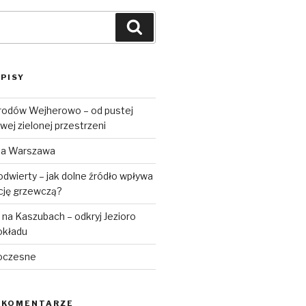
Szukaj
PISY
rodów Wejherowo – od pustej
wej zielonej przestrzeni
ta Warszawa
dwierty – jak dolne źródło wpływa
ację grzewczą?
na Kaszubach – odkryj Jezioro
okładu
oczesne
 KOMENTARZE