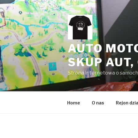
Przeskocz
do
treści
AUTO MOT
SKUP AUT,
Strona internetowa o samoc
Home
O nas
Rejon dzi