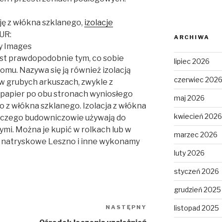
cję z włókna szklanego,
izolacje
UR:
ARCHIWA
ty Images
est prawdopodobnie tym, co sobie
lipiec 2026
domu. Nazywa się ją również izolacją
czerwiec 202
 grubych arkuszach, zwykle z
papier po obu stronach wyniosłego
maj 2026
z włókna szklanego. Izolacja z włókna
kwiecień 2026
, czego budowniczowie używają do
ymi. Można je kupić w rolkach lub w
marzec 2026
e natryskowe Leszno i inne wykonamy
luty 2026
styczeń 2026
grudzień 2025
NASTĘPNY
listopad 2025
Następny
wpis