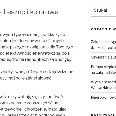
Szukaj:
e Leszno i kolorowe
OSTATNIE W
owych typów izolacji poddaszy do
z nich jest idealny w określonych
Zakładanie og
 najlepszego rozwiązania dla Twojego
działki do goto
ć efektywność energetyczną, co z
Otwieranie au
pieniądze na rachunkach za energię.
Pompa ciepła o
lety i wady różnych rodzajów izolacji
na całą instal
, czy można je zainstalować
Wynajem łodzi 
Wdzydzkie z p
 którzy wahają się czy zamówić
Nagrobki now
ogą znacznie zaoszczędzić na
rzewanie i chłodzenie, instalując
ach i przestrzeniach podłogowych.
NAJNOWSZE