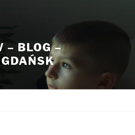
– BLOG –
, GDAŃSK