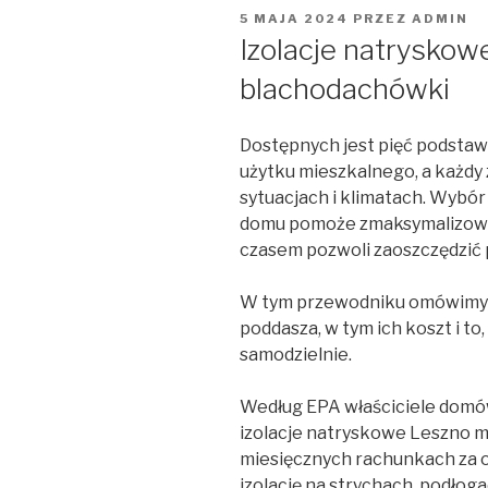
OPUBLIKOWANE
5 MAJA 2024
PRZEZ
ADMIN
W
Izolacje natryskow
blachodachówki
Dostępnych jest pięć podstaw
użytku mieszkalnego, a każdy 
sytuacjach i klimatach. Wybór
domu pomoże zmaksymalizowa
czasem pozwoli zaoszczędzić 
W tym przewodniku omówimy za
poddasza, w tym ich koszt i to
samodzielnie.
Według EPA właściciele domów
izolacje natryskowe Leszno m
miesięcznych rachunkach za og
izolację na strychach, podłog