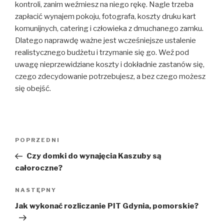
kontroli, zanim weźmiesz na niego rękę. Nagle trzeba
zapłacić wynajem pokoju, fotografa, koszty druku kart
komunijnych, catering i człowieka z dmuchanego zamku.
Dlatego naprawdę ważne jest wcześniejsze ustalenie
realistycznego budżetu i trzymanie się go. Weź pod
uwagę nieprzewidziane koszty i dokładnie zastanów się,
czego zdecydowanie potrzebujesz, a bez czego możesz
się obejść.
Nawigacja
POPRZEDNI
Poprzedni
wpisu
wpis
Czy domki do wynajęcia Kaszuby są
całoroczne?
NASTĘPNY
Następny
wpis
Jak wykonać rozliczanie PIT Gdynia, pomorskie?