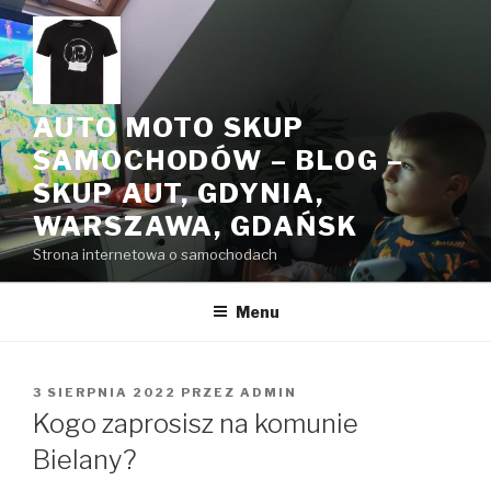
Przeskocz
do
treści
AUTO MOTO SKUP
SAMOCHODÓW – BLOG –
SKUP AUT, GDYNIA,
WARSZAWA, GDAŃSK
Strona internetowa o samochodach
Menu
OPUBLIKOWANE
3 SIERPNIA 2022
PRZEZ
ADMIN
W
Kogo zaprosisz na komunie
Bielany?